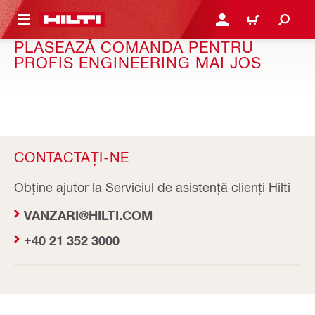
 MAIN CONTENT
CONECTARE SAU ÎNREGI
COȘ
PLASEAZĂ COMANDA PENTRU
PROFIS ENGINEERING MAI JOS
CONTACTAȚI-NE
Obține ajutor la Serviciul de asistență clienți Hilti
VANZARI@HILTI.COM
+40 21 352 3000