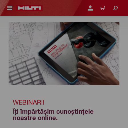
 MAIN CONTENT
CONECTARE SAU ÎNREGI
COȘ
WEBINARII
Îți împărtășim cunoștințele 
noastre online.