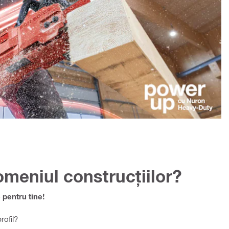
omeniul construcțiilor?
pentru tine!
ofil?​