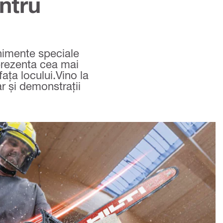
entru
enimente speciale
 prezenta cea mai
ața locului.Vino la
 și demonstrații