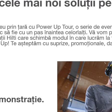
cele mai noi soluții p
rneu prin țară cu Power Up Tour, o serie de ev
c să fie cu un pas înaintea celorlalți. Vă vom
ții Hilti care schimbă modul în care lucrăm la f
p! Te așteptăm cu suprize, promoționale, dar
monstrație.