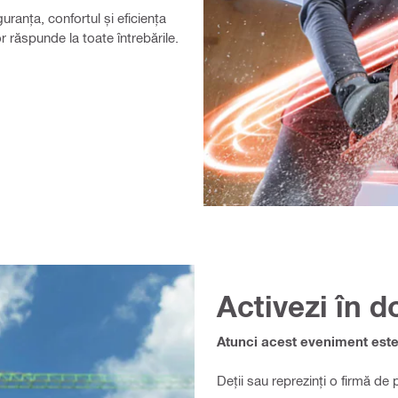
uranța, confortul și eficiența
or răspunde la toate întrebările.
Activezi în d
Atunci acest eveniment este 
Deții sau reprezinți o firmă de pr