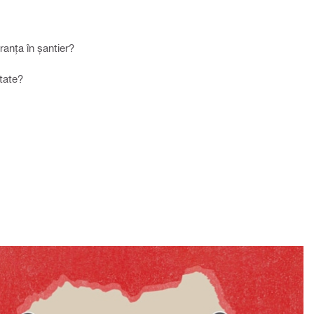
ranța în șantier? ​
tate?​