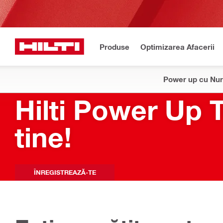
Produse
Optimizarea Afacerii
Power up cu Nur
Hilti Power Up T
tine!
ÎNREGISTREAZĂ-TE​