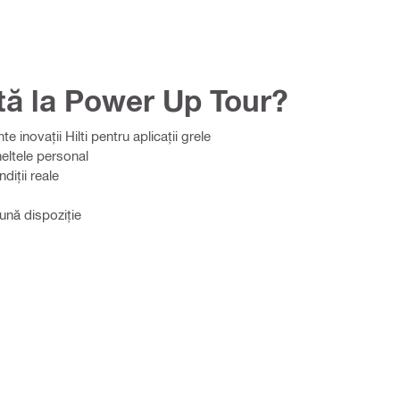
tă la Power Up Tour?
 inovații Hilti pentru aplicații grele​
eltele personal​
iții reale​
bună dispoziție