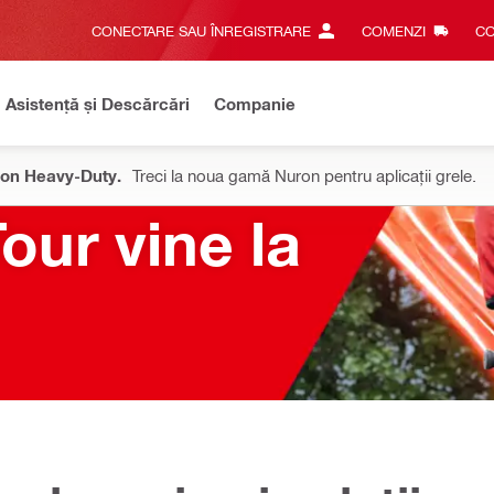
CONECTARE SAU ÎNREGISTRARE
COMENZI
CO
Asistență și Descărcări
Companie
on Heavy-Duty.
Treci la noua gamă Nuron pentru aplicații grele.
our vine la