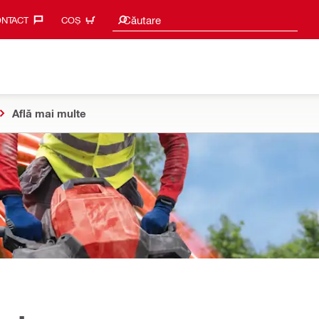
Caută sugestii
Căutare
NTACT‎
COȘ
Află mai multe