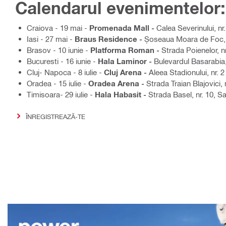
Calendarul evenimentelor:
Craiova - 19 mai​ -
Promenada Mall -
Calea Severinului, nr
Iasi - 27 mai​ -
Braus Residence -
Șoseaua Moara de Foc, 
Brasov - 10 iunie​ -
Platforma Roman -
Strada Poienelor, n
Bucuresti - 16 iunie​ -
Hala Laminor -
Bulevardul Basarabia,
Cluj- Napoca - 8 iulie -
Cluj Arena -
Aleea Stadionului, nr. 2​
Oradea - 15 iulie​ -
Oradea Arena -
Strada Traian Blajovici, 
Timisoara- 29 iulie -
Hala Habasit -
Strada Basel, nr. 10, S
ÎNREGISTREAZĂ-TE​