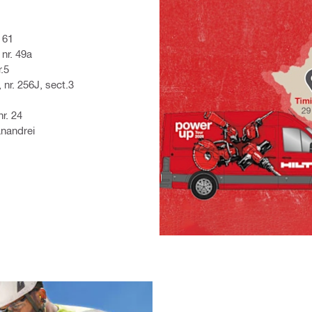
. 61
nr. 49a
r.5
 nr. 256J, sect.3
nr. 24
anandrei