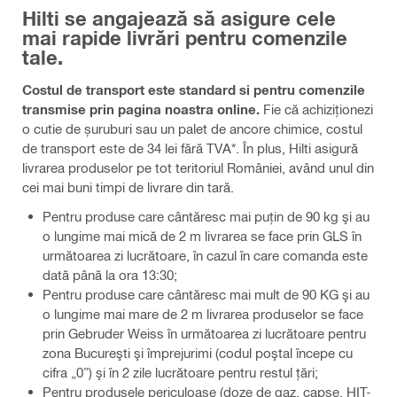
Hilti se angajează să asigure cele
mai rapide livrări pentru comenzile
tale.
Costul de transport este standard si pentru comenzile
transmise prin pagina noastra online.
Fie că achiziționezi
o cutie de șuruburi sau un palet de ancore chimice, costul
de transport este de 34 lei fără TVA*. În plus, Hilti asigură
livrarea produselor pe tot teritoriul României, având unul din
cei mai buni timpi de livrare din tară.
Pentru produse care cântăresc mai puţin de 90 kg şi au
o lungime mai mică de 2 m livrarea se face prin GLS în
următoarea zi lucrătoare, în cazul în care comanda este
dată până la ora 13:30;
Pentru produse care cântăresc mai mult de 90 KG şi au
o lungime mai mare de 2 m livrarea produselor se face
prin Gebruder Weiss în următoarea zi lucrătoare pentru
zona Bucureşti şi împrejurimi (codul poştal începe cu
cifra „0”) şi în 2 zile lucrătoare pentru restul ţări;
Pentru produsele periculoase (doze de gaz, capse, HIT-