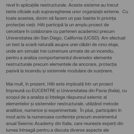
nivel în aplicațiile nestructurale. Aceste sisteme au trecut
teste oficiale sub supravegherea unor organizații externe. Cu
toate acestea, dorim să facem un pas înainte în privința
protecției vieții. Hilti participă la un amplu proiect de
cercetare în colaborare cu parteneri academici precum
Universitatea din San Diego, California (UCSD). Am efectuat
un test la scară naturală asupra unei clădiri de cinci etaje,
unde am simulat trei cutremure urmate de un incendiu,
pentru a analiza comportamentul diverselor elemente
nestructurale precum elementele de ancorare, protecția
pasivă la incendiu și sistemele modulare de susținere.
Mai mult, în prezent, Hilti este implicată într-un proiect
împreună cu EUCENTRE și Universitatea din Pavia (Italia), cu
scopul de a analiza și înțelege răspunsul seismic al
elementelor și sistemelor nestructurale, utilizând metode
analitice, numerice și experimentale. În plus, participăm în
mod activ la numeroase conferințe precum evenimentul
anual Seismic Academy din Italia, care reunește experți din
lumea întreagă pentru a discuta diverse aspecte ale