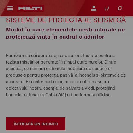
 MAIN CONTENT
CONECTARE SAU ÎNREGI
COȘ
SISTEME DE PROIECTARE SEISMICĂ
Modul în care elementele nestructurale ne
protejează viața în cadrul clădirilor
Furnizăm soluții aprobate, care au fost testate pentru a
rezista mișcărilor generate în timpul cutremurelor. Dintre
acestea, se numără sistemele modulare de susținere,
produsele pentru protecția pasivă la incendiu și sistemele de
ancorare. Prin intermediul lor, ne concentrăm asupra
obiectivului nostru esențial de salvare a vieții, protejând
bunurile materiale și îmbunătățind performața clădirii.
ÎNTREABĂ UN INGINER