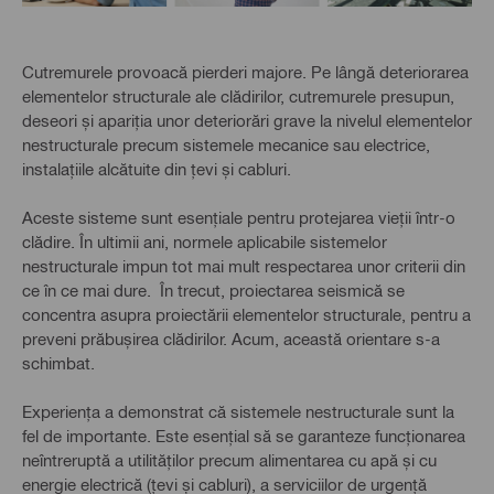
Cutremurele provoacă pierderi majore. Pe lângă deteriorarea
elementelor structurale ale clădirilor, cutremurele presupun,
deseori și apariția unor deteriorări grave la nivelul elementelor
nestructurale precum sistemele mecanice sau electrice,
instalațiile alcătuite din țevi și cabluri.
Aceste sisteme sunt esențiale pentru protejarea vieții într-o
clădire. În ultimii ani, normele aplicabile sistemelor
nestructurale impun tot mai mult respectarea unor criterii din
ce în ce mai dure. În trecut, proiectarea seismică se
concentra asupra proiectării elementelor structurale, pentru a
preveni prăbușirea clădirilor. Acum, această orientare s-a
schimbat.
Experiența a demonstrat că sistemele nestructurale sunt la
fel de importante. Este esențial să se garanteze funcționarea
neîntreruptă a utilităților precum alimentarea cu apă și cu
energie electrică (țevi și cabluri), a serviciilor de urgență