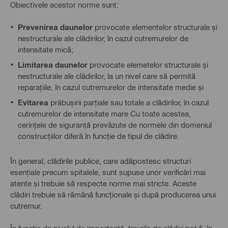
Obiectivele acestor norme sunt:
Prevenirea daunelor
provocate elementelor structurale și
nestructurale ale clădirilor, în cazul cutremurelor de
intensitate mică;
Limitarea daunelor
provocate elemetelor structurale și
nestructurale ale clădirilor, la un nivel care să permită
reparațiile, în cazul cutremurelor de intensitate medie și
Evitarea
prăbușirii parțiale sau totale a clădirilor, în cazul
cutremurelor de intensitate mare Cu toate acestea,
cerințele de siguranță prevăzute de normele din domeniul
construcțiilor diferă în funcție de tipul de clădire.
În general, clădirile publice, care adăpostesc structuri
esențiale precum spitalele, sunt supuse unor verificări mai
atente și trebuie să respecte norme mai stricte. Aceste
clădiri trebuie să rămână funcționale și după producerea unui
cutremur.
În funcție de nivelul de importanță, tipurile de clădiri pot fi, în