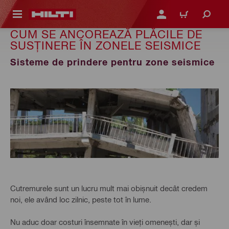
 MAIN CONTENT
CONECTARE SAU ÎNREGI
COȘ
CUM SE ANCOREAZĂ PLĂCILE DE
SUSȚINERE ÎN ZONELE SEISMICE
Sisteme de prindere pentru zone seismice
Cutremurele sunt un lucru mult mai obișnuit decât credem
noi, ele având loc zilnic, peste tot în lume.
Nu aduc doar costuri însemnate în vieți omenești, dar și