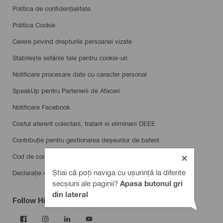
Politica de confidențialitate
Politica Cookie
Cerere privind drepturile persoanei vizate
Stabilește setările tale pentru cookie-uri
Notificare procesare date cu caracter personal
SpeakUp pentru Partenerii de Afaceri
Notificare Facebook
Costul aferent colectarii, tratarii si eliminarii DEEE
Contribuție pentru gestionarea deșeurilor de baterii
Cod de conduită pentru furnizori
Știai că poți naviga cu ușurință la diferite
Declarație de accesibilitate
secșiuni ale paginii?
Apasa butonul gri
din lateral
Follow Hilti