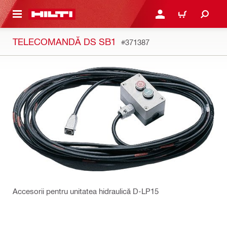
 MAIN CONTENT
CONECTARE SAU ÎNREGI
COȘ
TELECOMANDĂ DS SB1
#371387
Accesorii pentru unitatea hidraulică D-LP15