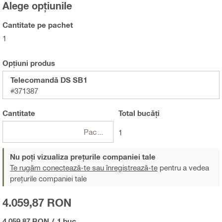
Alege opțiunile
Cantitate pe pachet
1
Opțiuni produs
Telecomandă DS SB1
#371387
Cantitate
Total
bucăți
Pachete
1
Nu poți vizualiza prețurile companiei tale
Te rugăm conectează-te sau înregistrează-te
pentru a vedea
prețurile companiei tale
4.059,87 RON
4.059,87 RON
/
1 buc