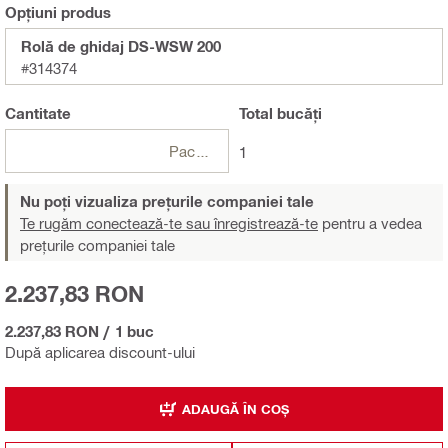
Opțiuni produs
Rolă de ghidaj DS-WSW 200
#314374
Cantitate
Total
bucăți
Pachete
1
Nu poți vizualiza prețurile companiei tale
Te rugăm conectează-te sau înregistrează-te
pentru a vedea
prețurile companiei tale
2.237,83 RON
2.237,83 RON
/
1 buc
După aplicarea discount-ului
ADAUGĂ ÎN COȘ