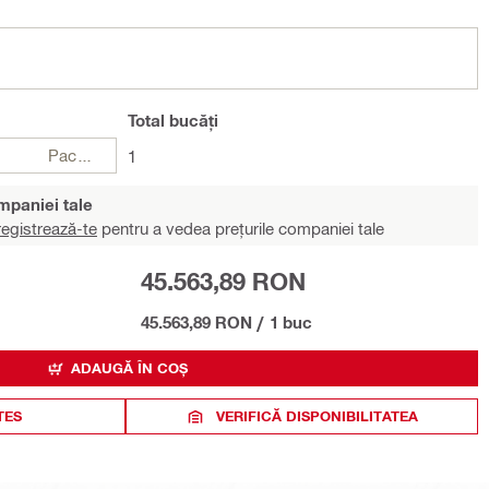
Total
bucăți
Pachete
1
ompaniei tale
egistrează-te
pentru a vedea prețurile companiei tale
45.563,89 RON
45.563,89 RON
/
1 buc
ADAUGĂ ÎN COȘ
TES
VERIFICĂ DISPONIBILITATEA