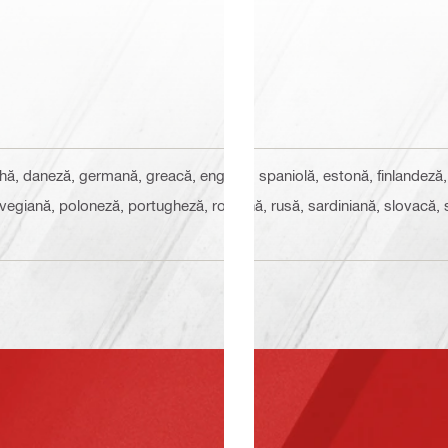
ehă, daneză, germană, greacă, engleză, spaniolă, estonă, finlandeză, 
rvegiană, poloneză, portugheză, română, rusă, sardiniană, slovacă, s