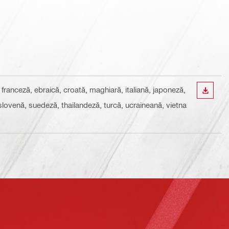
franceză, ebraică, croată, maghiară, italiană, japoneză,
DOWN
lovenă, suedeză, thailandeză, turcă, ucraineană, vietna