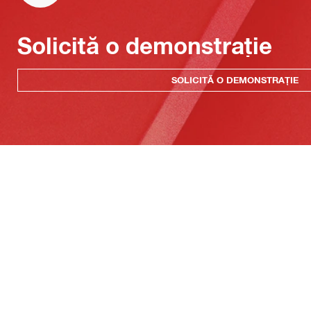
Solicită o demonstrație
SOLICITĂ O DEMONSTRAȚIE