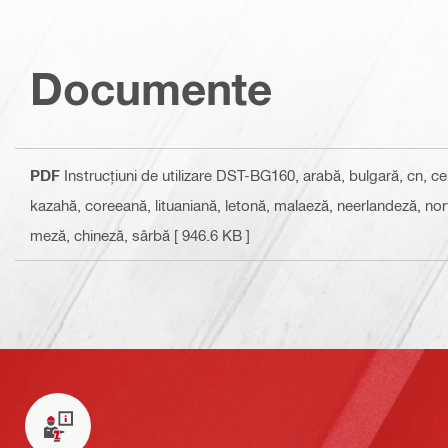
Documente
PDF
Instrucțiuni de utilizare DST-BG160
, arabă, bulgară, cn, c
kazahă, coreeană, lituaniană, letonă, malaeză, neerlandeză, no
meză, chineză, sârbă
[ 946.6 KB ]