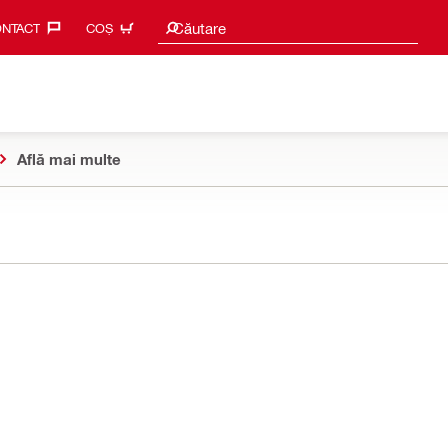
Caută sugestii
Căutare
NTACT‎
COȘ
Află mai multe