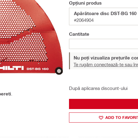
Opțiuni produs
Apărătoare disc DST-BG 160
#2064904
Cantitate
Nu poți vizualiza prețurile c
Te rugăm conectează-te sau înr
După aplicarea discount-ului
pereti
.
ADD TO FAVORI