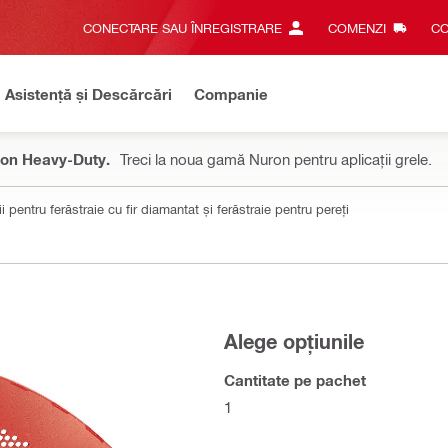
CONECTARE SAU ÎNREGISTRARE
COMENZI
CO
Asistență și Descărcări
Companie
on Heavy-Duty.
Treci la noua gamă Nuron pentru aplicații grele.
i pentru ferăstraie cu fir diamantat și ferăstraie pentru pereți
Alege opțiunile
Cantitate pe pachet
1