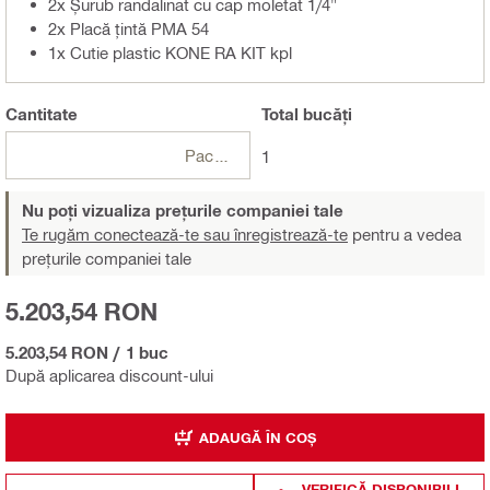
2x Șurub randalinat cu cap moletat 1/4"
2x Placă țintă PMA 54
1x Cutie plastic KONE RA KIT kpl
Cantitate
Total
bucăți
Pachete
1
Nu poți vizualiza prețurile companiei tale
Te rugăm conectează-te sau înregistrează-te
pentru a vedea
prețurile companiei tale
5.203,54 RON
5.203,54 RON
/
1 buc
După aplicarea discount-ului
ADAUGĂ ÎN COȘ
VERIFICĂ DISPONIBILI