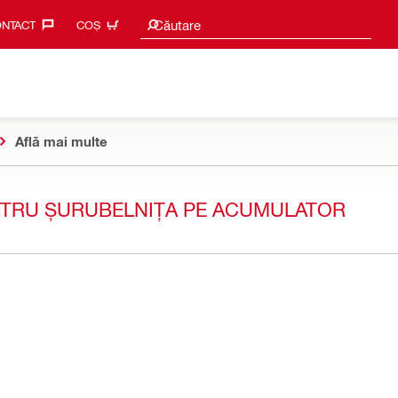
Caută sugestii
Căutare
NTACT‎
COȘ
Află mai multe
NTRU ȘURUBELNIȚA PE ACUMULATOR