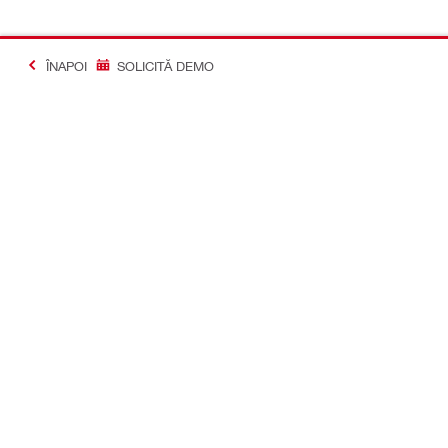
ÎNAPOI
SOLICITĂ DEMO
#Making Constructi
Contact
Profil
CONTACTEAZĂ-NE
Profil
Găsește un magazin Hilti
Istoric come