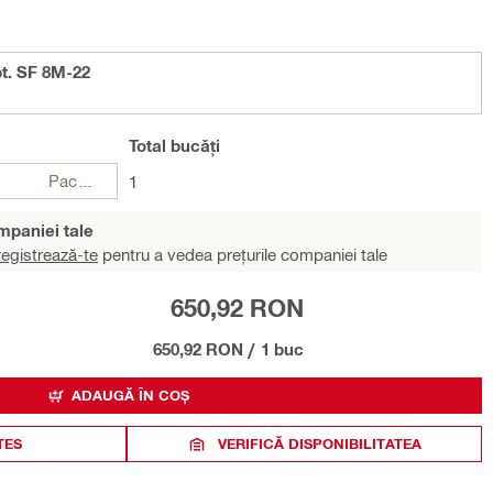
t. SF 8M-22
Total
bucăți
Pachete
1
ompaniei tale
egistrează-te
pentru a vedea prețurile companiei tale
650,92 RON
650,92 RON
/
1 buc
ADAUGĂ ÎN COȘ
TES
VERIFICĂ DISPONIBILITATEA