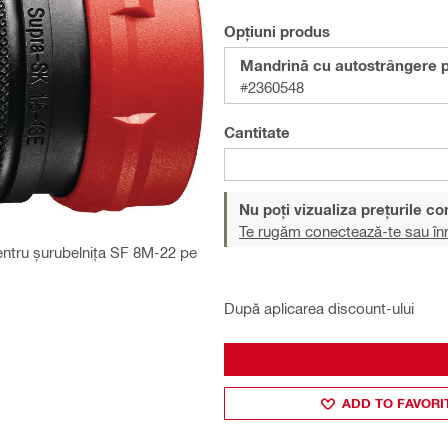
Opțiuni produs
Mandrină cu autostrângere p
#2360548
Cantitate
Nu poți vizualiza prețurile c
Te rugăm conectează-te sau înr
entru șurubelnița SF 8M-22 pe
După aplicarea discount-ului
ADD TO FAVORI