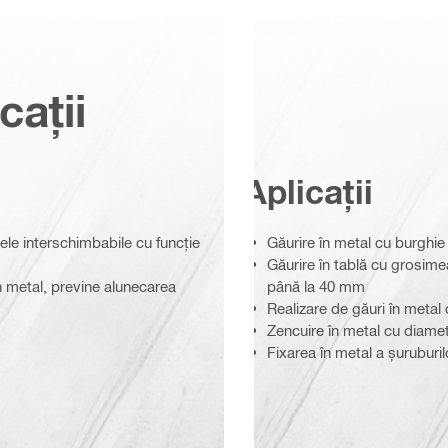
cații
Aplicații
le interschimbabile cu funcție
Găurire în metal cu burghi
Găurire în tablă cu grosime
 metal, previne alunecarea
până la 40 mm
Realizare de găuri în meta
Zencuire în metal cu diame
Fixarea în metal a șuruburi