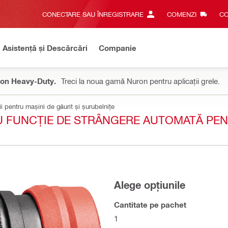
CONECTARE SAU ÎNREGISTRARE
COMENZI
CO
Asistență și Descărcări
Companie
on Heavy-Duty.
Treci la noua gamă Nuron pentru aplicații grele.
i pentru mașini de găurit și șurubelnițe
CU FUNCȚIE DE STRÂNGERE AUTOMATĂ PE
Alege opțiunile
Cantitate pe pachet
1