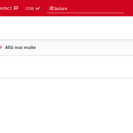
Caută sugestii
Căutare
NTACT‎
COȘ
Află mai multe