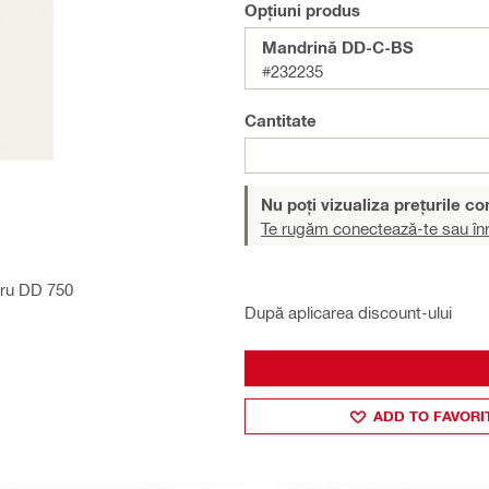
Opțiuni produs
Mandrină DD-C-BS
#232235
Cantitate
Nu poți vizualiza prețurile c
Te rugăm conectează-te sau înr
tru DD 750
După aplicarea discount-ului
ADD TO FAVORI