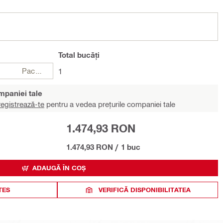
Total
bucăți
Pachete
1
ompaniei tale
egistrează-te
pentru a vedea prețurile companiei tale
1.474,93 RON
1.474,93 RON
/
1 buc
ADAUGĂ ÎN COȘ
TES
VERIFICĂ DISPONIBILITATEA