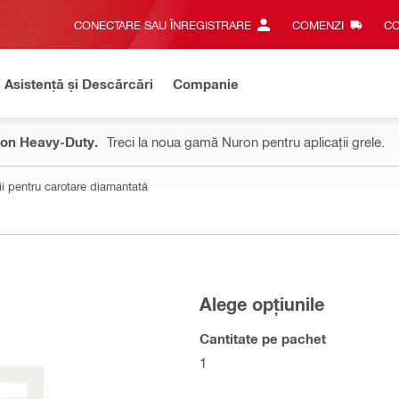
CONECTARE SAU ÎNREGISTRARE
COMENZI
CO
Asistență și Descărcări
Companie
on Heavy-Duty.
Treci la noua gamă Nuron pentru aplicații grele.
i pentru carotare diamantată
Alege opțiunile
Cantitate pe pachet
1