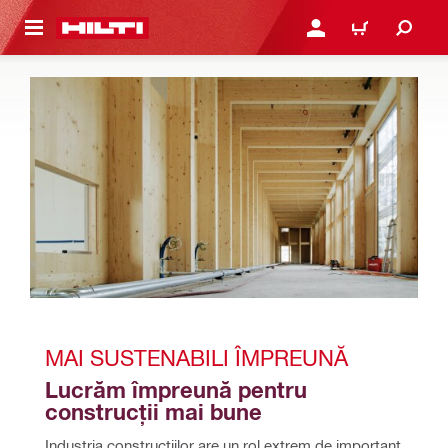
 MAIN CONTENT
CONECTARE SAU ÎNREGI
COȘ
MAI SUSTENABILI ÎMPREUNĂ
Lucrăm împreună pentru 
construcții mai bune
Industria construcțiilor are un rol extrem de important 