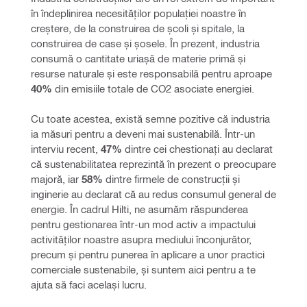
în îndeplinirea necesităților populației noastre în 
creștere, de la construirea de școli și spitale, la 
construirea de case și șosele. În prezent, industria 
consumă o cantitate uriașă de materie primă și 
resurse naturale și este responsabilă pentru aproape 
40%
 din emisiile totale de CO2 asociate energiei.
Cu toate acestea, există semne pozitive că industria 
ia măsuri pentru a deveni mai sustenabilă. Într-un 
interviu recent,
 47% 
dintre cei chestionați au declarat 
că sustenabilitatea reprezintă în prezent o preocupare 
majoră, iar 
58%
 dintre firmele de construcții și 
inginerie au declarat că au redus consumul general de 
energie. În cadrul Hilti, ne asumăm răspunderea 
pentru gestionarea într-un mod activ a impactului 
activităților noastre asupra mediului înconjurător, 
precum și pentru punerea în aplicare a unor practici 
comerciale sustenabile, și suntem aici pentru a te 
ajuta să faci același lucru.