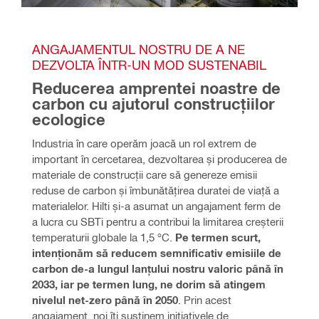
ANGAJAMENTUL NOSTRU DE A NE 
DEZVOLTA ÎNTR-UN MOD SUSTENABIL
Reducerea amprentei noastre de 
carbon cu ajutorul construcțiilor 
ecologice
Industria în care operăm joacă un rol extrem de 
important în cercetarea, dezvoltarea și producerea de 
materiale de construcții care să genereze emisii 
reduse de carbon și îmbunătățirea duratei de viață a 
materialelor. Hilti și-a asumat un angajament ferm de 
a lucra cu SBTi pentru a contribui la limitarea creșterii 
temperaturii globale la 1,5 °C. 
Pe termen scurt, 
intenționăm să reducem semnificativ emisiile de 
carbon de-a lungul lanțului nostru valoric până în 
2033, iar pe termen lung, ne dorim să atingem 
nivelul net-zero până în 2050
. Prin acest 
angajament, noi îți susținem inițiativele de 