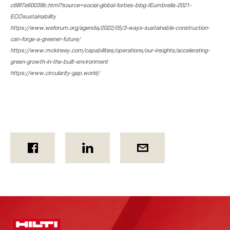
c68f7e60039b.html?source=social-global-forbes-blog-IEumbrella-2021-
ECOsustainability
https://www.weforum.org/agenda/2022/05/3-ways-sustainable-construction-
can-forge-a-greener-future/
https://www.mckinsey.com/capabilities/operations/our-insights/accelerating-
green-growth-in-the-built-environment
https://www.circularity-gap.world/