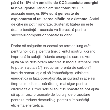
până la 
16% din emisiile de CO2 asociate energiei 
la nivel global
. Iar din emisiile totale de CO2 
asociate energiei, 
69% sunt generate de 
exploatarea și utilizarea clădirilor existente
. Astfel 
de cifre nu pot fi ignorate. Sustenabilitatea nu este 
doar o tendință – aceasta va fi crucială pentru 
succesul companiilor noastre în viitor.
Dorim să asigurăm succesul pe termen lung atât 
pentru noi, cât și pentru tine, clientul nostru, lucrând 
împreună la soluții eficiente energetic care ne vor 
ajuta să ne dezvoltăm afacerile în mod sustenabil. Noi 
te putem ajuta să îți reduci amprenta de carbon în 
faza de construcție și să îmbunătățești eficiența 
energetică în faza operațională, asigurând în același 
timp un mediu mai sănătos și mai sigur pentru 
clădirile tale. Produsele și soluțiile noastre te pot ajuta 
să optimizezi procesele de lucru și de proiectare 
pentru a reduce deșeurile și pentru a îmbunătăți 
eficiența energetică.