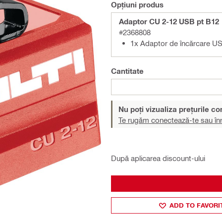
Opțiuni produs
Adaptor CU 2-12 USB pt B12
#2368808
1x Adaptor de încărcare U
Cantitate
Nu poți vizualiza prețurile c
Te rugăm conectează-te sau înr
După aplicarea discount-ului
ADD TO FAVORI