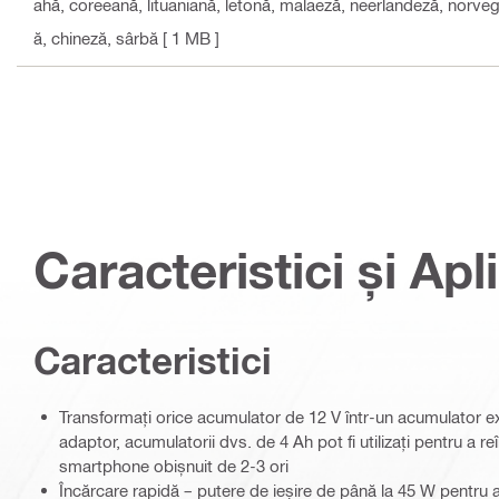
ahă, coreeană, lituaniană, letonă, malaeză, neerlandeză, norve
ă, chineză, sârbă
[ 1 MB ]
Caracteristici și Apli
Caracteristici
Transformați orice acumulator de 12 V într-un acumulator ex
adaptor, acumulatorii dvs. de 4 Ah pot fi utilizați pentru a 
smartphone obișnuit de 2-3 ori
Încărcare rapidă – putere de ieșire de până la 45 W pentru