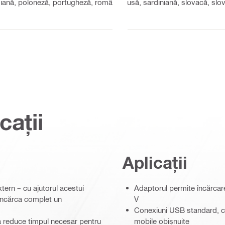
giană, poloneză, portugheză, română, rusă, sardiniană, slovacă, slo
cații
Aplicații
tern – cu ajutorul acestui
Adaptorul permite încărcare
reîncărca complet un
V
Conexiuni USB standard, ca
 a reduce timpul necesar pentru
mobile obișnuite