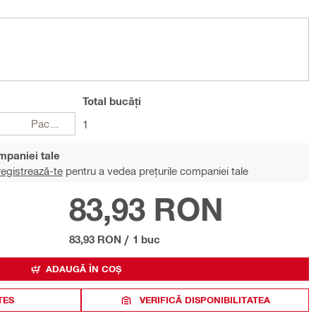
Total
bucăți
Pachete
1
ompaniei tale
egistrează-te
pentru a vedea prețurile companiei tale
83,93 RON
83,93 RON
/
1 buc
ADAUGĂ ÎN COȘ
TES
VERIFICĂ DISPONIBILITATEA