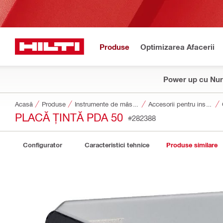
Produse
Optimizarea Afacerii
Power up cu Nur
Acasă
Produse
Instrumente de măsurare și scanare
Accesorii pentru instrumente de măsurare și scanare
PLACĂ ȚINTĂ PDA 50
#282388
Configurator
Caracteristici tehnice
Produse similare