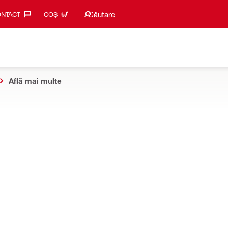
Caută sugestii
Căutare
NTACT‎
COȘ
Află mai multe