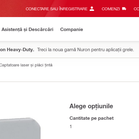
CONECTARE SAU ÎNREGISTRARE
COMENZI
CO
Asistență și Descărcări
Companie
on Heavy-Duty.
Treci la noua gamă Nuron pentru aplicații grele.
Captatoare laser și plăci țintă
Alege opțiunile
Cantitate pe pachet
1