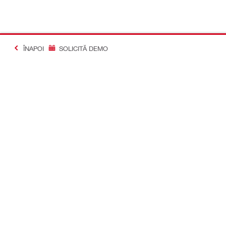
ÎNAPOI
SOLICITĂ DEMO
#Making Constructi
Contact
Profil
CONTACTEAZĂ-NE
Profil