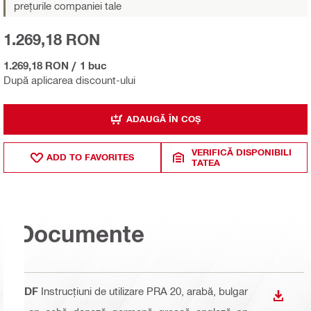
prețurile companiei tale
1.269,18 RON
1.269,18 RON
/
1 buc
După aplicarea discount-ului
ADAUGĂ ÎN COȘ
VERIFICĂ DISPONIBILI
ADD TO FAVORITES
TATEA
Documente
PDF
Instrucțiuni de utilizare PRA 20
, arabă, bulgar
DOWN