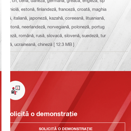
ă, cn, cehă, daneză, germană, greacă, engleză, sp
aniolă, estonă, finlandeză, franceză, croată, maghia
ră, italiană, japoneză, kazahă, coreeană, lituaniană,
letonă, neerlandeză, norvegiană, poloneză, portug
heză, română, rusă, slovacă, slovenă, suedeză, tur
că, ucraineană, chineză
[ 12.3 MB ]
Solicită o demonstrație
SOLICITĂ O DEMONSTRAȚIE