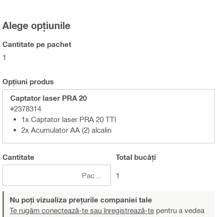
Alege opțiunile
Cantitate pe pachet
1
Opțiuni produs
Captator laser PRA 20
#2378314
1x Captator laser PRA 20 TTI
2x Acumulator AA (2) alcalin
Cantitate
Total
bucăți
Pachete
1
Nu poți vizualiza prețurile companiei tale
Te rugăm conectează-te sau înregistrează-te
pentru a vedea