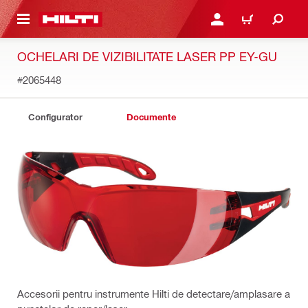
 MAIN CONTENT
CONECTARE SAU ÎNREGI
COȘ
OCHELARI DE VIZIBILITATE LASER PP EY-GU
#2065448
Configurator
Documente
Accesorii pentru instrumente Hilti de detectare/amplasare a