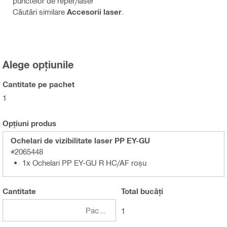
punctelor de reper/laser
Căutări similare
Accesorii laser
.
Alege opțiunile
Cantitate pe pachet
1
Opțiuni produs
Ochelari de vizibilitate laser PP EY-GU
#2065448
1x Ochelari PP EY-GU R HC/AF roșu
Cantitate
Total
bucăți
Pachete
1