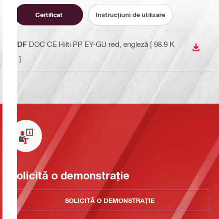
Certificat
Instrucțiuni de utilizare
PDF
DOC CE Hilti PP EY-GU red
, engleză
[ 98.9 K
DOWN
B ]
Solicită o demonstrație
SOLICITĂ O DEMONSTRAȚIE