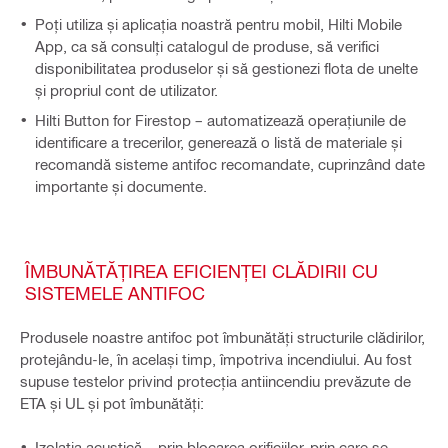
Poți utiliza și aplicația noastră pentru mobil, Hilti Mobile
App, ca să consulți catalogul de produse, să verifici
disponibilitatea produselor și să gestionezi flota de unelte
și propriul cont de utilizator.
Hilti Button for Firestop – automatizează operațiunile de
identificare a trecerilor, generează o listă de materiale și
recomandă sisteme antifoc recomandate, cuprinzând date
importante și documente.
ÎMBUNĂTĂȚIREA EFICIENȚEI CLĂDIRII CU
SISTEMELE ANTIFOC
Produsele noastre antifoc pot îmbunătăți structurile clădirilor,
protejându-le, în același timp, împotriva incendiului. Au fost
supuse testelor privind protecția antiincendiu prevăzute de
ETA și UL și pot îmbunătăți:
Izolația acustică – prin blocarea orificiilor, prin care se