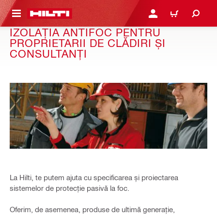
 MAIN CONTENT
CONECTARE SAU ÎNREGI
COȘ
IZOLAȚIA ANTIFOC PENTRU
PROPRIETARII DE CLĂDIRI ȘI
CONSULTANȚI
La Hilti, te putem ajuta cu specificarea și proiectarea
sistemelor de protecție pasivă la foc.
Oferim, de asemenea, produse de ultimă generație,