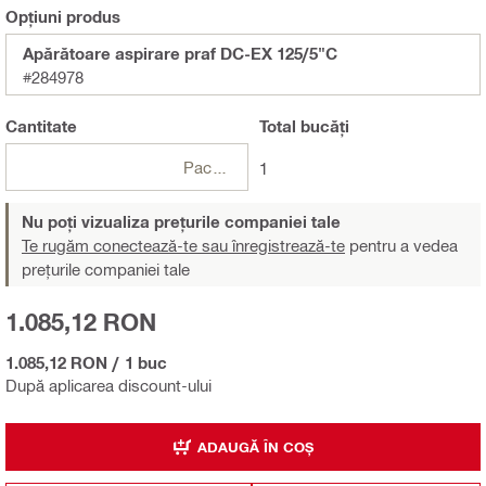
Opțiuni produs
Apărătoare aspirare praf DC-EX 125/5"C
#284978
Cantitate
Total
bucăți
Pachete
1
Nu poți vizualiza prețurile companiei tale
Te rugăm conectează-te sau înregistrează-te
pentru a vedea
prețurile companiei tale
1.085,12 RON
1.085,12 RON
/
1 buc
După aplicarea discount-ului
ADAUGĂ ÎN COȘ