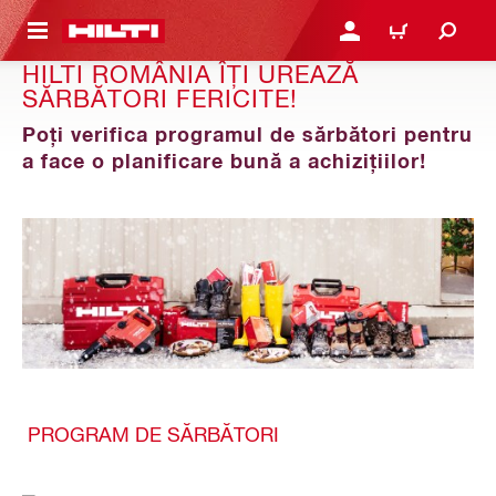
 MAIN CONTENT
CONECTARE SAU ÎNREGI
COȘ
HILTI ROMÂNIA ÎȚI UREAZĂ
SĂRBĂTORI FERICITE!
Poți verifica programul de sărbători pentru
a face o planificare bună a achizițiilor!
PROGRAM DE SĂRBĂTORI