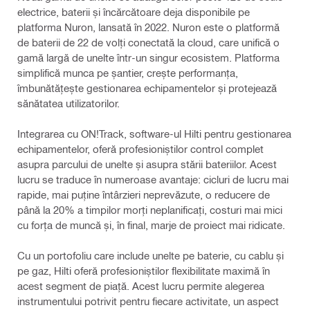
electrice, baterii și încărcătoare deja disponibile pe
platforma Nuron, lansată în 2022. Nuron este o platformă
de baterii de 22 de volți conectată la cloud, care unifică o
gamă largă de unelte într-un singur ecosistem. Platforma
simplifică munca pe șantier, crește performanța,
îmbunătățește gestionarea echipamentelor și protejează
sănătatea utilizatorilor.
Integrarea cu ON!Track, software-ul Hilti pentru gestionarea
echipamentelor, oferă profesioniștilor control complet
asupra parcului de unelte și asupra stării bateriilor. Acest
lucru se traduce în numeroase avantaje: cicluri de lucru mai
rapide, mai puține întârzieri neprevăzute, o reducere de
până la 20% a timpilor morți neplanificați, costuri mai mici
cu forța de muncă și, în final, marje de proiect mai ridicate.
Cu un portofoliu care include unelte pe baterie, cu cablu și
pe gaz, Hilti oferă profesioniștilor flexibilitate maximă în
acest segment de piață. Acest lucru permite alegerea
instrumentului potrivit pentru fiecare activitate, un aspect