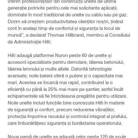
oferim profesioniștilor din construcții unelte de ultimă
generație potrivite pentru cele mai solicitante aplicații,
dominate în mod tradițional de unelte cu cablu sau pe gaz.
Dorim să creștem productivitatea clienților noștri, ținând
cont în același timp de confortul și siguranța la locul de
muncă”, a declarat Thomas Hillbrand, membru al Consiliului
de Administrație Hilti.
Hilti adaugă platformei Nuron peste 60 de unelte și
accesorii specializate pentru demolare, tăierea betonului,
tăierea lemnului și multe altele. Datorită tehnologiei
avansate, noile baterii oferă o putere și o capacitate mai
mari. Acestea se încarcă mai rapid, contribuind la o
eficiență cu până la 25% mai mare pe șantier, astfel încât
echipamentele să fie întotdeauna pregătite pentru utilizare.
Noile unelte includ funcțiile bine cunoscute Hilti în materie
de siguranță și confort, precum reducerea vibrațiilor,
protecția împotriva reculului și controlul integrat al prafului,
care îmbunătățesc siguranța și bunăstarea operatorului.
Noua gamă de unelte se adaugă celor peste 120 de scule