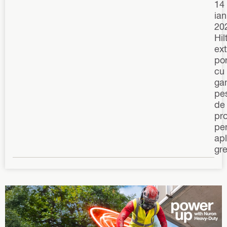
14
ian
20
Hilt
ex
por
cu
ga
pe
de
pr
pe
apl
gre