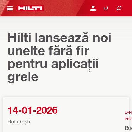
 MAIN CONTENT
CONECTARE SAU ÎNREGI
COȘ
Hilti lansează noi
unelte fără fir
pentru aplicații
grele
14-01-2026
LAN
PR
București
Buc