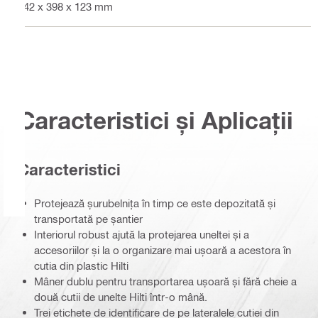
442 x 398 x 123 mm
Caracteristici și Aplicații
Caracteristici
Protejează șurubelnița în timp ce este depozitată și
transportată pe șantier
Interiorul robust ajută la protejarea uneltei și a
accesoriilor și la o organizare mai ușoară a acestora în
cutia din plastic Hilti
Mâner dublu pentru transportarea ușoară și fără cheie a
două cutii de unelte Hilti într-o mână.
Trei etichete de identificare de pe lateralele cutiei din