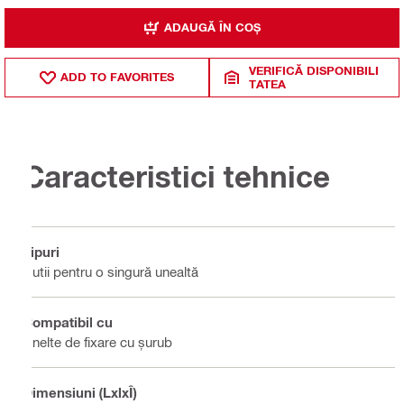
ADAUGĂ ÎN COȘ
VERIFICĂ DISPONIBILI
ADD TO FAVORITES
TATEA
Caracteristici tehnice
Tipuri
Cutii pentru o singură unealtă
Compatibil cu
Unelte de fixare cu șurub
Dimensiuni (LxlxÎ)