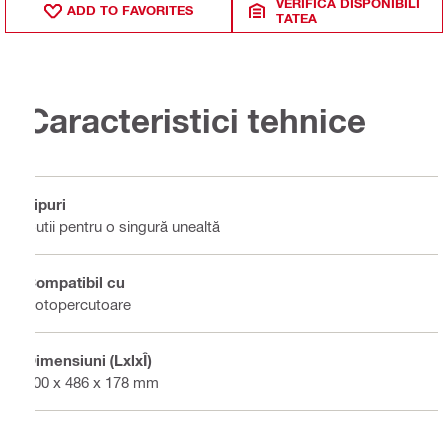
VERIFICĂ DISPONIBILI
ADD TO FAVORITES
TATEA
Caracteristici tehnice
Tipuri
Cutii pentru o singură unealtă
Compatibil cu
Rotopercutoare
Dimensiuni (LxlxÎ)
700 x 486 x 178 mm