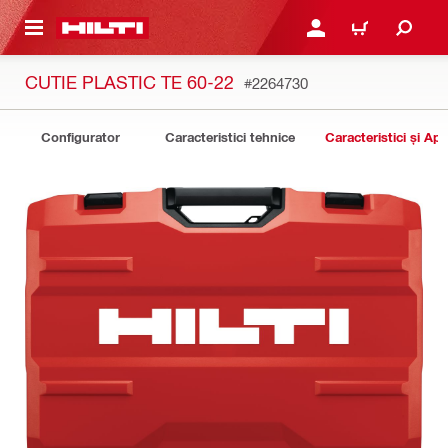
 MAIN CONTENT
CONECTARE SAU ÎNREGI
COȘ
CUTIE PLASTIC TE 60-22
#2264730
Configurator
Caracteristici tehnice
Caracteristici și Apli