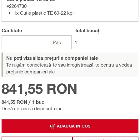
#2264730
1x Cutie plastic TE 60-22 kpl
Cantitate
Total
bucăți
Pachete
1
Nu poți vizualiza prețurile companiei tale
Te rugăm conectează-te sau înregistrează-te
pentru a vedea
prețurile companiei tale
841,55 RON
841,55 RON
/
1 buc
După aplicarea discount-ului
ADAUGĂ ÎN COȘ