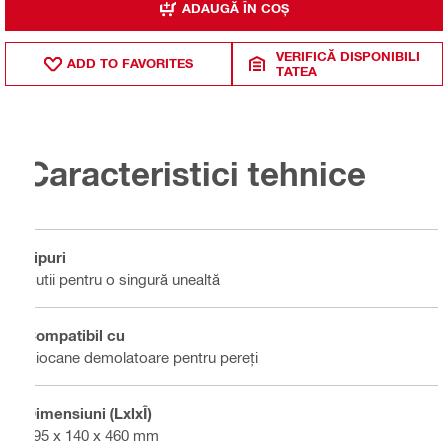
ADAUGĂ ÎN COȘ
VERIFICĂ DISPONIBILI
ADD TO FAVORITES
TATEA
Caracteristici tehnice
Tipuri
Cutii pentru o singură unealtă
Compatibil cu
Ciocane demolatoare pentru pereți
Dimensiuni (LxlxÎ)
595 x 140 x 460 mm