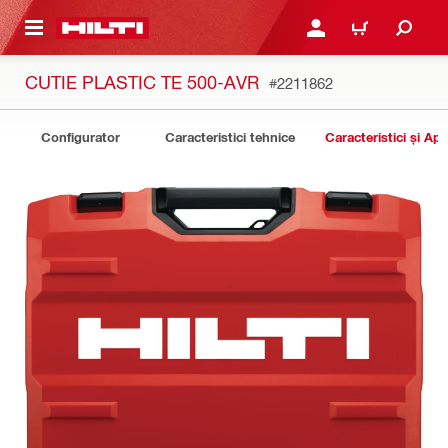
 MAIN CONTENT
CONECTARE SAU ÎNREGI
COȘ
CUTIE PLASTIC TE 500-AVR
#2211862
Configurator
Caracteristici tehnice
Caracteristici și Apli