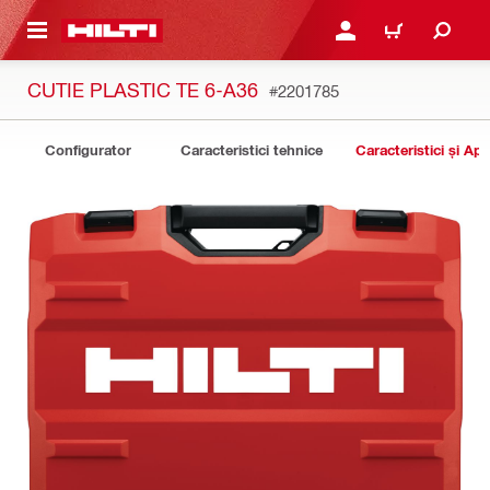
 MAIN CONTENT
CONECTARE SAU ÎNREGI
COȘ
CUTIE PLASTIC TE 6-A36
#2201785
Configurator
Caracteristici tehnice
Caracteristici și Apli