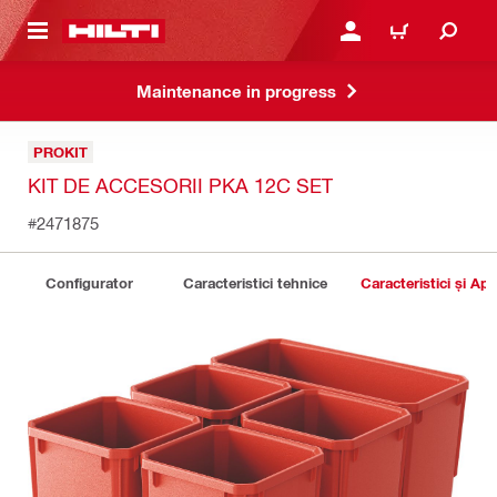
 MAIN CONTENT
CONECTARE SAU ÎNREGI
COȘ
Maintenance in progress
PROKIT
KIT DE ACCESORII PKA 12C SET
#2471875
Configurator
Caracteristici tehnice
Caracteristici și Apli