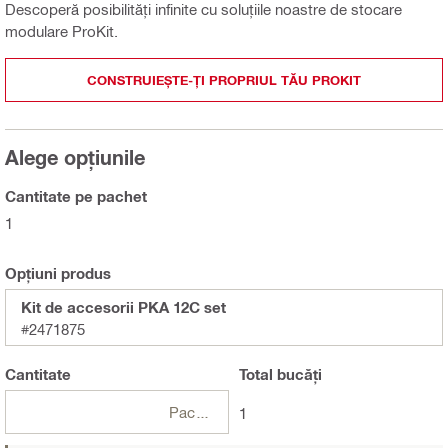
Descoperă posibilități infinite cu soluțiile noastre de stocare
modulare ProKit.
CONSTRUIEȘTE-ȚI PROPRIUL TĂU PROKIT
Alege opțiunile
Cantitate pe pachet
1
Opțiuni produs
Kit de accesorii PKA 12C set
#2471875
Cantitate
Total
bucăți
Pachete
1