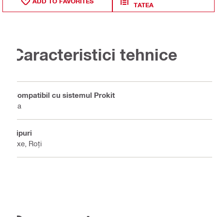
ADD TO FAVORITES
TATEA
Caracteristici tehnice
Compatibil cu sistemul Prokit
Da
Tipuri
Axe, Roți