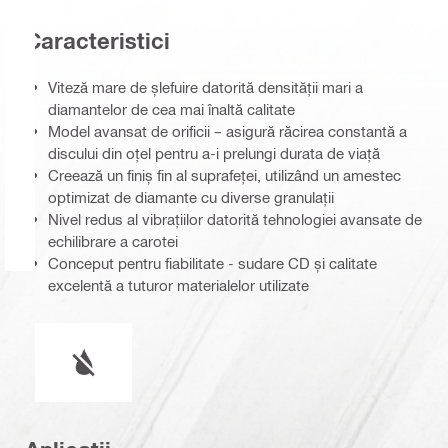
Caracteristici
Viteză mare de șlefuire datorită densității mari a
diamantelor de cea mai înaltă calitate
Model avansat de orificii – asigură răcirea constantă a
discului din oțel pentru a-i prelungi durata de viață
Creează un finiș fin al suprafeței, utilizând un amestec
optimizat de diamante cu diverse granulații
Nivel redus al vibrațiilor datorită tehnologiei avansate de
echilibrare a carotei
Conceput pentru fiabilitate - sudare CD și calitate
excelentă a tuturor materialelor utilizate
Funcţionare umedă sau uscată