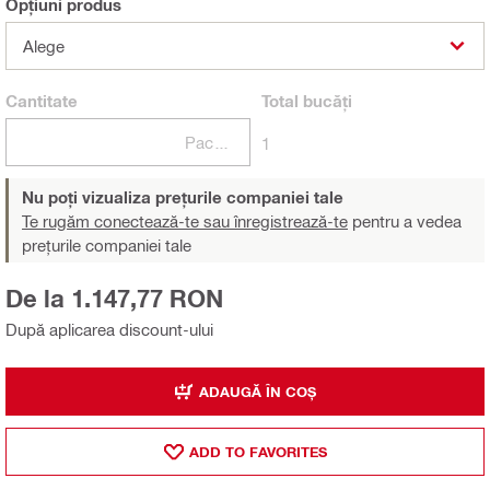
Opțiuni produs
Alege
Cantitate
Total
bucăți
Pachete
1
Nu poți vizualiza prețurile companiei tale
Te rugăm conectează-te sau înregistrează-te
pentru a vedea
prețurile companiei tale
De la 1.147,77 RON
După aplicarea discount-ului
ADAUGĂ ÎN COȘ
ADD TO FAVORITES