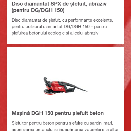
Disc diamantat SPX de șlefuit, abraziv
(pentru DG/DGH 150)
Disc diamantat de șlefuit, cu performanțe excelente,
pentru polizorul diamantat DG/DGH 150 – pentru
șlefuirea betonului ecologic și al celui abraziv
Mașină DGH 150 pentru șlefuit beton
Șlefuitor pentru beton pentru șlefuire cu sarcini mari,
asperizarea betonului și îndepărtarea vopselei și a altor