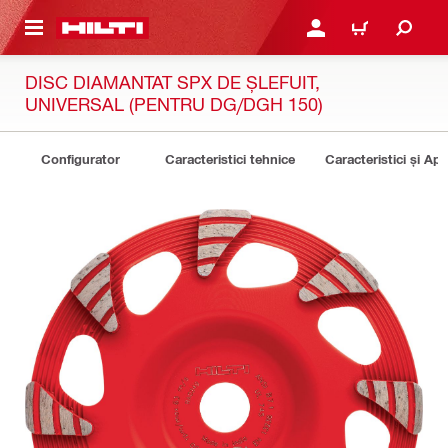
 MAIN CONTENT
CONECTARE SAU ÎNREGI
COȘ
DISC DIAMANTAT SPX DE ȘLEFUIT,
UNIVERSAL (PENTRU DG/DGH 150)
Configurator
Caracteristici tehnice
Caracteristici și Apli