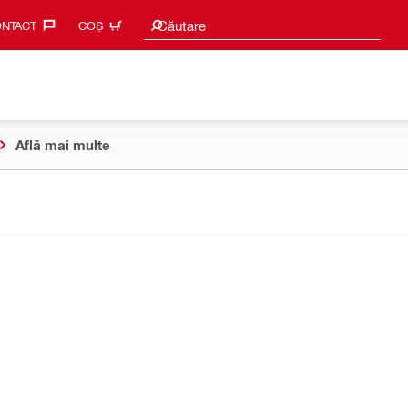
Caută sugestii
Căutare
NTACT‎
COȘ
Află mai multe