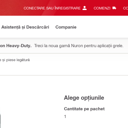
CONECTARE SAU ÎNREGISTRARE
COMENZI
CO
Asistență și Descărcări
Companie
on Heavy-Duty.
Treci la noua gamă Nuron pentru aplicații grele.
 și piese legătură
Alege opțiunile
Cantitate pe pachet
1