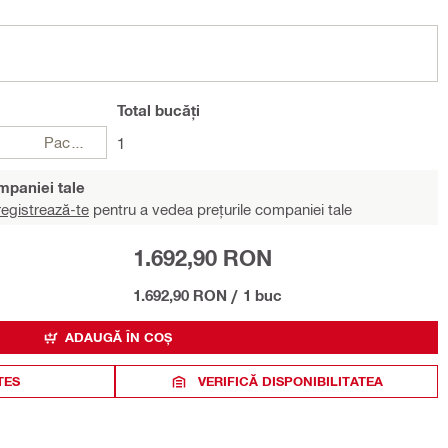
Total
bucăți
Pachete
1
ompaniei tale
egistrează-te
pentru a vedea prețurile companiei tale
1.692,90 RON
1.692,90 RON
/
1 buc
ADAUGĂ ÎN COȘ
TES
VERIFICĂ DISPONIBILITATEA