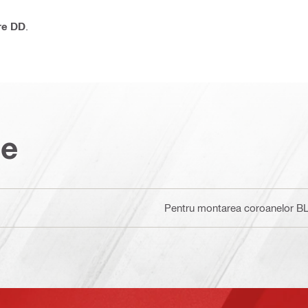
re DD
.
ce
Pentru montarea coroanelor BL