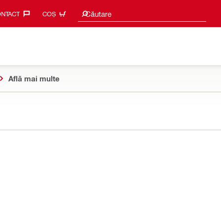
Caută sugestii
Căutare
NTACT‎
COȘ
Află mai multe