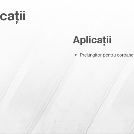
cații
Aplicații
Prelungitor pentru coroan