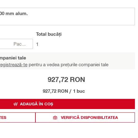
300 mm alum.
Total
bucăți
Pachete
1
ompaniei tale
egistrează-te
pentru a vedea prețurile companiei tale
927,72 RON
927,72 RON
/
1 buc
ADAUGĂ ÎN COȘ
TES
VERIFICĂ DISPONIBILITATEA