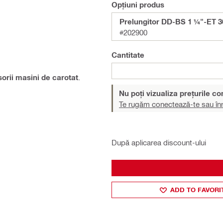
Opțiuni produs
Prelungitor DD-BS 1 ¼"-ET 
#202900
Cantitate
orii masini de carotat
.
Nu poți vizualiza prețurile c
Te rugăm conectează-te sau înr
După aplicarea discount-ului
ADD TO FAVORI