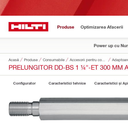
Produse
Optimizarea Afacerii
Power up cu Nur
Acasă
Produse
Consumabile
Accesorii pentru consumabile
Adaptoare
PRELUNGITOR DD-BS 1 ¼"-ET 300 MM 
Configurator
Caracteristici tehnice
Caracteristici și Apl