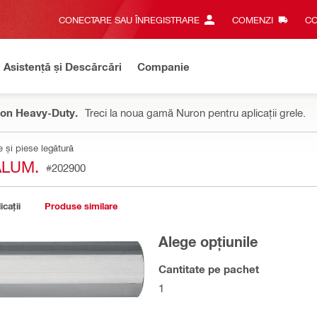
CONECTARE SAU ÎNREGISTRARE
COMENZI
CO
Asistență și Descărcări
Companie
on Heavy-Duty.
Treci la noua gamă Nuron pentru aplicații grele.
 și piese legătură
ALUM.
#202900
icații
Produse similare
Alege opțiunile
Cantitate pe pachet
1