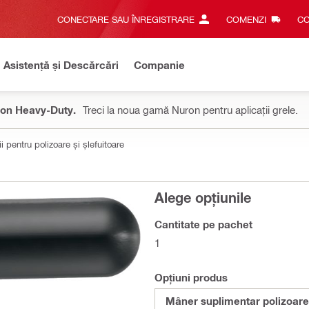
CONECTARE SAU ÎNREGISTRARE
COMENZI
CO
Asistență și Descărcări
Companie
on Heavy-Duty.
Treci la noua gamă Nuron pentru aplicații grele.
i pentru polizoare și șlefuitoare
Alege opțiunile
Cantitate pe pachet
1
Opțiuni produs
Mâner suplimentar polizoare