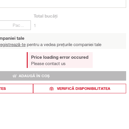
Total
bucăți
Pachete
1
ompaniei tale
egistrează-te
pentru a vedea prețurile companiei tale
Price loading error occured
Please contact us
ADAUGĂ ÎN COȘ
TES
VERIFICĂ DISPONIBILITATEA