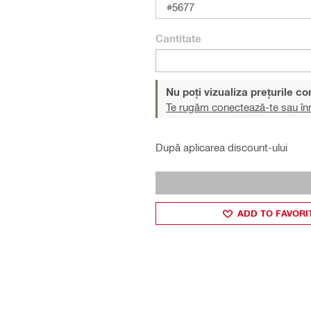
#5677
Cantitate
Nu poți vizualiza prețurile c
Te rugăm conectează-te sau înr
După aplicarea discount-ului
ADD TO FAVORI