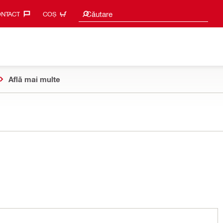
Caută sugestii
Căutare
NTACT‎
COȘ
Află mai multe