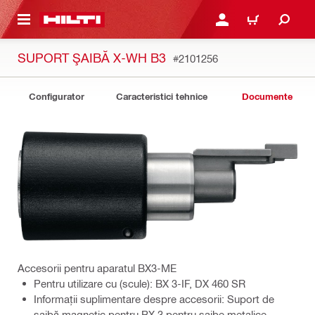
 MAIN CONTENT
CONECTARE SAU ÎNREGI
COȘ
SUPORT ŞAIBĂ X-WH B3
#2101256
Configurator
Caracteristici tehnice
Documente
Accesorii pentru aparatul BX3-ME
Pentru utilizare cu (scule): BX 3-IF, DX 460 SR
Informaţii suplimentare despre accesorii: Suport de
șaibă magnetic pentru BX 3 pentru șaibe metalice