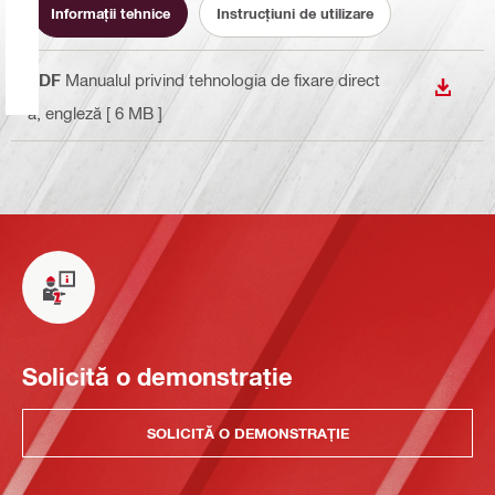
Informaţii tehnice
Instrucțiuni de utilizare
PDF
Manualul privind tehnologia de fixare direct
DOWN
ă
, engleză
[ 6 MB ]
Solicită o demonstrație
SOLICITĂ O DEMONSTRAȚIE