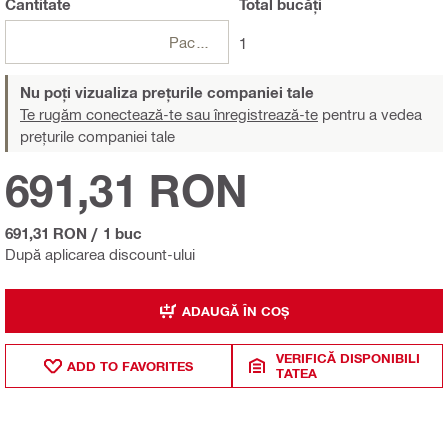
Cantitate
Total
bucăți
Pachete
1
Nu poți vizualiza prețurile companiei tale
Te rugăm conectează-te sau înregistrează-te
pentru a vedea
prețurile companiei tale
691,31 RON
691,31 RON
/
1 buc
După aplicarea discount-ului
ADAUGĂ ÎN COȘ
VERIFICĂ DISPONIBILI
ADD TO FAVORITES
TATEA