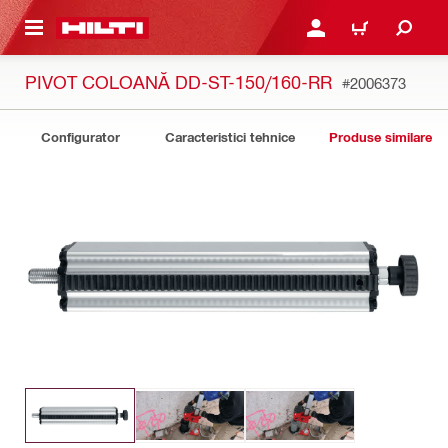
 MAIN CONTENT
CONECTARE SAU ÎNREGI
COȘ
PIVOT COLOANĂ DD-ST-150/160-RR
#2006373
Configurator
Caracteristici tehnice
Produse similare