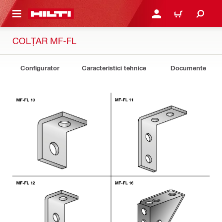
 MAIN CONTENT
CONECTARE SAU ÎNREGI
COȘ
COLȚAR MF-FL
Configurator
Caracteristici tehnice
Documente