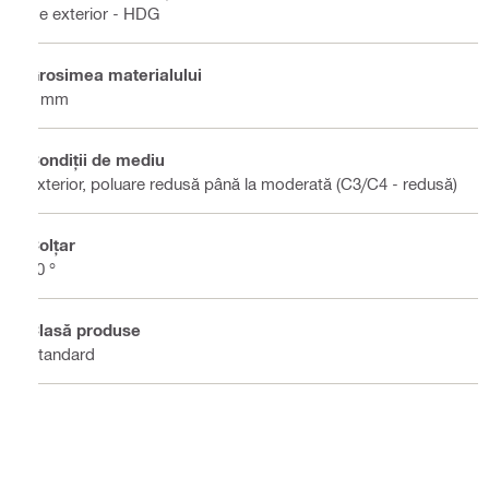
De exterior - HDG
Grosimea materialului
6 mm
Condiţii de mediu
Exterior, poluare redusă până la moderată (C3/C4 - redusă)
Colţar
90 °
Clasă produse
Standard