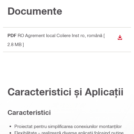
Documente
PDF
RO Agrement local Coliere Inst ro
, română
[
DOWN
2.8 MB ]
Caracteristici și Aplicații
Caracteristici
Proiectat pentru simplificarea conexiunilor montanților
Flexibilitate – realizează diverse aplicații folosind puține