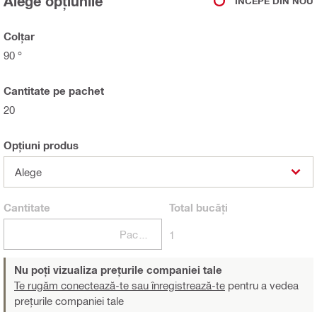
Alege opțiunile
ÎNCEPE DIN NOU
Colţar
90 °
Cantitate pe pachet
20
Opțiuni produs
Alege
Cantitate
Total
bucăți
Pachete
1
Nu poți vizualiza prețurile companiei tale
Te rugăm conectează-te sau înregistrează-te
pentru a vedea
prețurile companiei tale