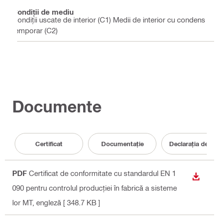
Condiţii de mediu
Condiții uscate de interior (C1) Medii de interior cu condens
temporar (C2)
Documente
Certificat
Documentaţie
Declarația de p
PDF
Certificat de conformitate cu standardul EN 1
DOWN
090 pentru controlul producției în fabrică a sisteme
lor MT
, engleză
[ 348.7 KB ]