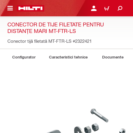
 MAIN CONTENT
CONECTARE SAU ÎNREGI
COȘ
CONECTOR DE TIJE FILETATE PENTRU
DISTANȚE MARI MT-FTR-LS
Conector tijă filetată MT-FTR-LS
#2322421
Configurator
Caracteristici tehnice
Documente