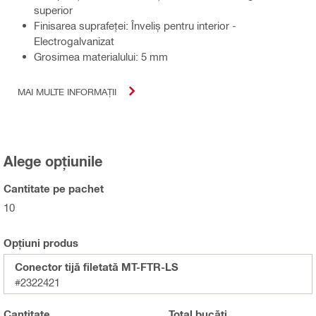
superior
Finisarea suprafeţei: Înveliș pentru interior -
Electrogalvanizat
Grosimea materialului: 5 mm
MAI MULTE INFORMAȚII
Alege opțiunile
Cantitate pe pachet
10
Opțiuni produs
Conector tijă filetată MT-FTR-LS
#2322421
Cantitate
Total
bucăți