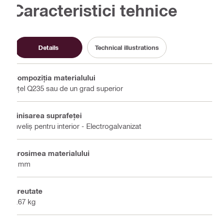
Caracteristici tehnice
Details
Technical illustrations
Compoziţia materialului
Oțel Q235 sau de un grad superior
Finisarea suprafeţei
Înveliș pentru interior - Electrogalvanizat
Grosimea materialului
5 mm
Greutate
0.67 kg