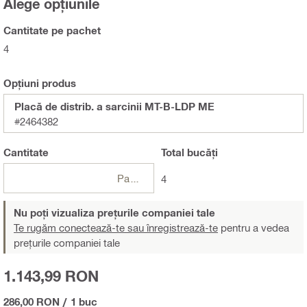
Alege opțiunile
Cantitate pe pachet
4
Opțiuni produs
Placă de distrib. a sarcinii MT-B-LDP ME
#2464382
Cantitate
Total
bucăți
Pachet
4
Nu poți vizualiza prețurile companiei tale
Te rugăm conectează-te sau înregistrează-te
pentru a vedea
prețurile companiei tale
1.143,99 RON
286,00 RON
/
1 buc