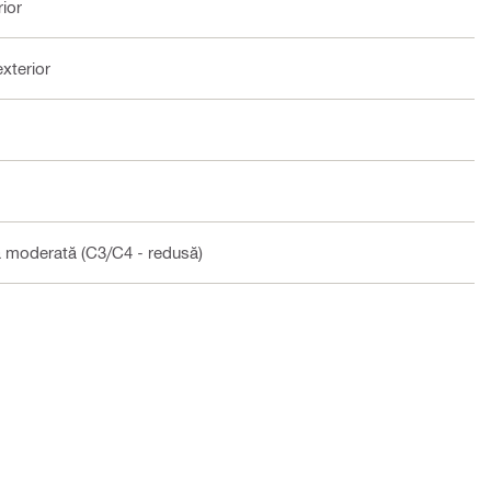
ior
exterior
la moderată (C3/C4 - redusă)