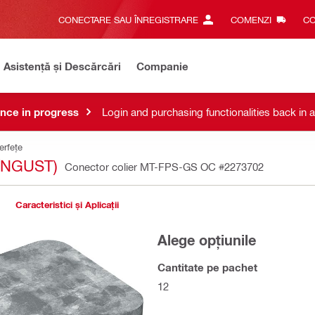
CONECTARE SAU ÎNREGISTRARE
COMENZI
CO
Asistență și Descărcări
Companie
nce in progress
Login and purchasing functionalities back in 
erfețe
ÎNGUST)
Conector colier MT-FPS-GS OC
#2273702
Caracteristici și Aplicații
Alege opțiunile
Cantitate pe pachet
12