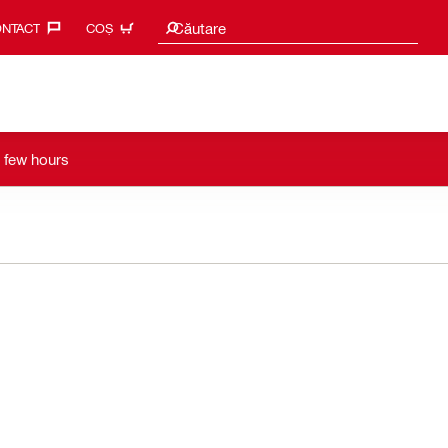
Caută sugestii
Căutare
NTACT‎
COȘ
a few hours