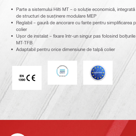
Parte a sistemului Hilti MT – o soluție economică, integrată
de structuri de susținere modulare MEP
Reglabil – gaură de ancorare cu fante pentru simplificarea poziț
colier
Ușor de instalat – fixare într-un singur pas folosind bolțurile 
MT-TFB
Adaptabil pentru orice dimensiune de talpă colier
DNV
Eurocod
Marcaj CE EN 1090