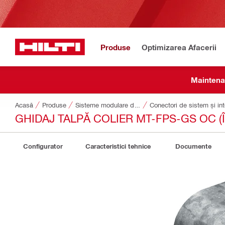
Produse
Optimizarea Afacerii
Maintena
Acasă
Produse
Sisteme modulare de susținere
Conectori de sistem și int
GHIDAJ TALPĂ COLIER MT-FPS-GS OC (
Configurator
Caracteristici tehnice
Documente