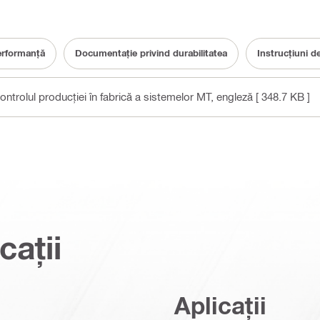
erformanță
Documentație privind durabilitatea
Instrucțiuni de
ntrolul producției în fabrică a sistemelor MT
, engleză
[ 348.7 KB ]
cații
Aplicații