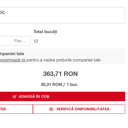
 OC
Total
bucăți
Pachet
12
ompaniei tale
egistrează-te
pentru a vedea prețurile companiei tale
363,71 RON
30,31 RON
/
1 buc
ADAUGĂ ÎN COȘ
TES
VERIFICĂ DISPONIBILITATEA