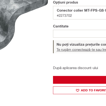
Opțiuni produs
Conector colier MT-FPS-GS
#2273702
Cantitate
Nu poți vizualiza prețurile c
Te rugăm conectează-te sau înr
După aplicarea discount-ului
ADD TO FAVORI