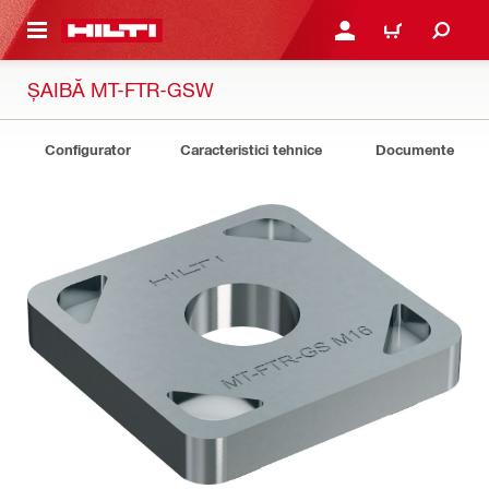
 MAIN CONTENT
CONECTARE SAU ÎNREGI
COȘ
ȘAIBĂ MT-FTR-GSW
Configurator
Caracteristici tehnice
Documente