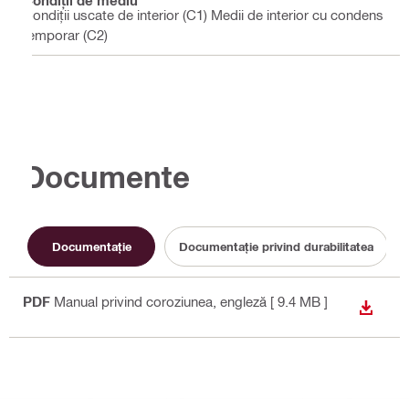
Condiții uscate de interior (C1) Medii de interior cu condens
temporar (C2)
Documente
Documentaţie
Documentație privind durabilitatea
PDF
Manual privind coroziunea
, engleză
[ 9.4 MB ]
DOWN