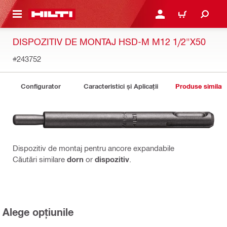
 MAIN CONTENT
CONECTARE SAU ÎNREGI
COȘ
DISPOZITIV DE MONTAJ HSD-M M12 1/2"X50
#243752
Configurator
Caracteristici și Aplicații
Produse similar
Dispozitiv de montaj pentru ancore expandabile
Căutări similare
dorn
or
dispozitiv
.
Alege opțiunile