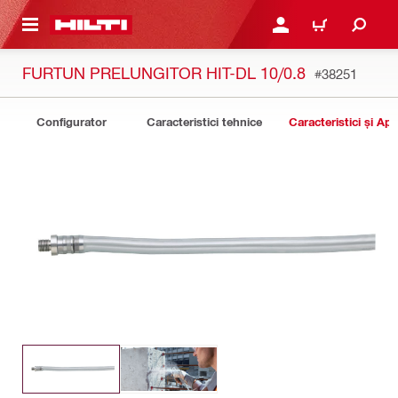
 MAIN CONTENT
CONECTARE SAU ÎNREGI
COȘ
FURTUN PRELUNGITOR HIT-DL 10/0.8
#38251
Configurator
Caracteristici tehnice
Caracteristici și Apli