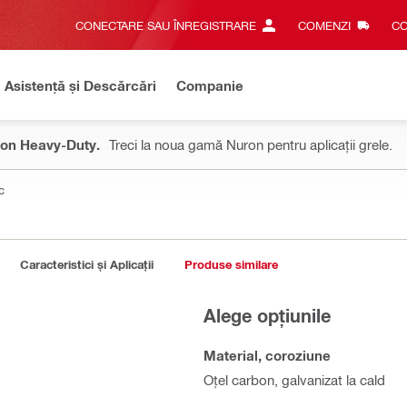
CONECTARE SAU ÎNREGISTRARE
COMENZI
CO
Asistență și Descărcări
Companie
on Heavy-Duty.
Treci la noua gamă Nuron pentru aplicații grele.
c
Caracteristici și Aplicații
Produse similare
Alege opțiunile
Material, coroziune
Oțel carbon, galvanizat la cald