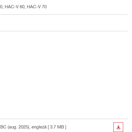
0, HAC-V 60, HAC-V 70
FBC (aug. 2025)
, engleză
[ 3.7 MB ]
DOWN