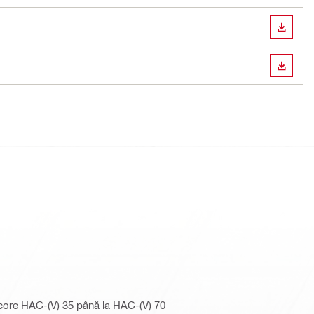
DOWN
DOWN
ancore HAC-(V) 35 până la HAC-(V) 70