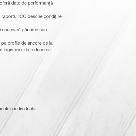
 oferă date de performanță
– raportul ICC descrie condițiile
te necesară găurirea sau
te pe profile de ancore de la
 logisticii și la reducerea
icolele individuale.