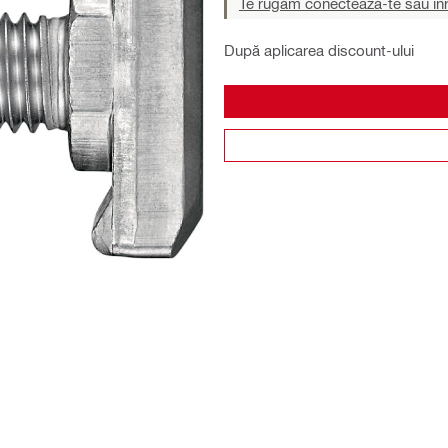
Te rugăm conectează-te sau înr
După aplicarea discount-ului