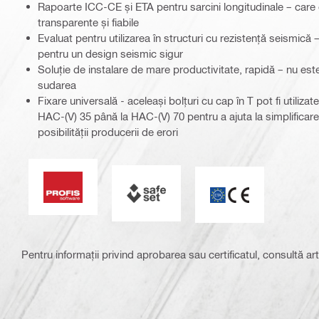
Rapoarte ICC-CE și ETA pentru sarcini longitudinale – care
transparente și fiabile
Evaluat pentru utilizarea în structuri cu rezistență seismică 
pentru un design seismic sigur
Soluție de instalare de mare productivitate, rapidă – nu es
sudarea
Fixare universală - aceleași bolțuri cu cap în T pot fi utiliza
HAC-(V) 35 până la HAC-(V) 70 pentru a ajuta la simplificarea
posibilității producerii de erori
Soft PROFIS
SAFEset
Marcaj CE
Pentru informații privind aprobarea sau certificatul, consultă art