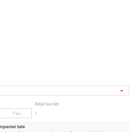
Total
bucăți
Pachete
1
ompaniei tale