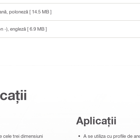
ană, poloneză
[ 14.5 MB ]
n -)
, engleză
[ 6.9 MB ]
cații
Aplicații
te cele trei dimensiuni
A se utiliza cu profile de 