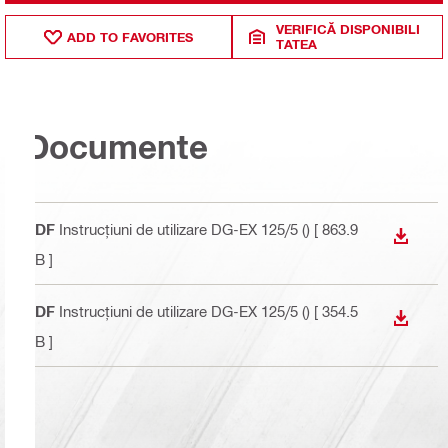
VERIFICĂ DISPONIBILI
ADD TO FAVORITES
TATEA
Documente
PDF
Instrucțiuni de utilizare DG-EX 125/5 ()
[ 863.9
DOWN
KB ]
PDF
Instrucțiuni de utilizare DG-EX 125/5 ()
[ 354.5
DOWN
KB ]