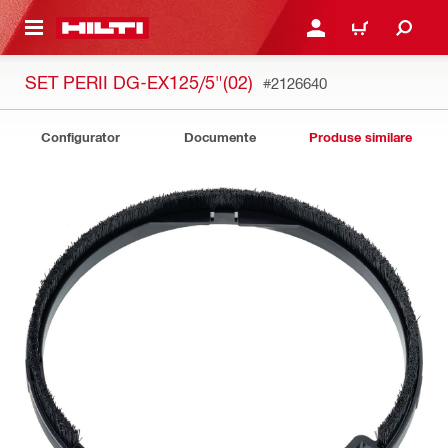
 MAIN CONTENT
CONECTARE SAU ÎNREGI
COȘ
SET PERII DG-EX125/5"(02)
#2126640
Configurator
Documente
Produse similare