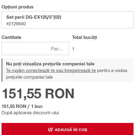
Opțiuni produs
Set perii DG-EX125/5"(02)
#2126640
Cantitate
Total
bucăți
Pachete
1
Nu poți vizualiza prețurile companiei tale
Te rugăm conectează-te sau înregistrează-te
pentru a vedea
prețurile companiei tale
151,55 RON
151,55 RON
/
1 buc
După aplicarea discount-ului
ADAUGĂ ÎN COȘ