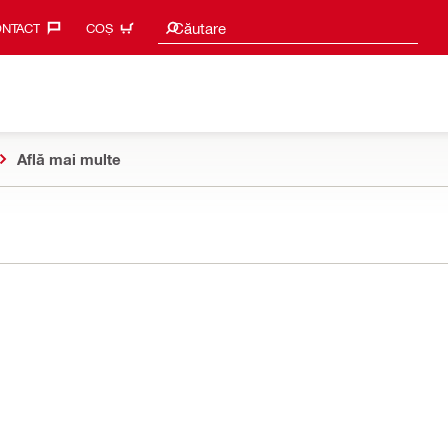
Caută sugestii
Căutare
NTACT‎
COȘ
Află mai multe