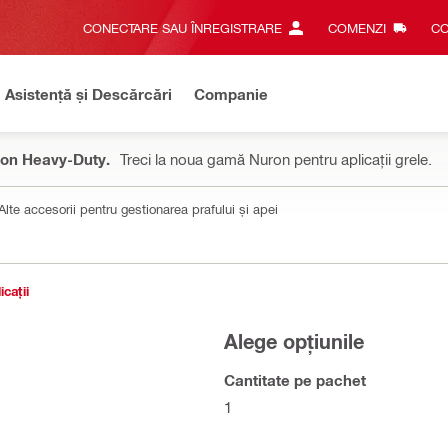
CONECTARE SAU ÎNREGISTRARE
COMENZI
CO
Asistență și Descărcări
Companie
on Heavy-Duty.
Treci la noua gamă Nuron pentru aplicații grele.
Alte accesorii pentru gestionarea prafului și apei
icații
Alege opțiunile
Cantitate pe pachet
1