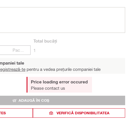
Total
bucăți
Pachete
1
ompaniei tale
egistrează-te
pentru a vedea prețurile companiei tale
Price loading error occured
Please contact us
ADAUGĂ ÎN COȘ
TES
VERIFICĂ DISPONIBILITATEA