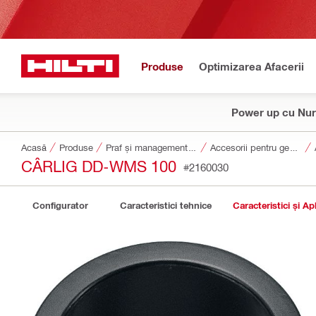
Produse
Optimizarea Afacerii
Power up cu Nur
Acasă
Produse
Praf și managementul apei
Accesorii pentru gestionarea praf și a apei
CÂRLIG DD-WMS 100
#2160030
Configurator
Caracteristici tehnice
Caracteristici și Apl