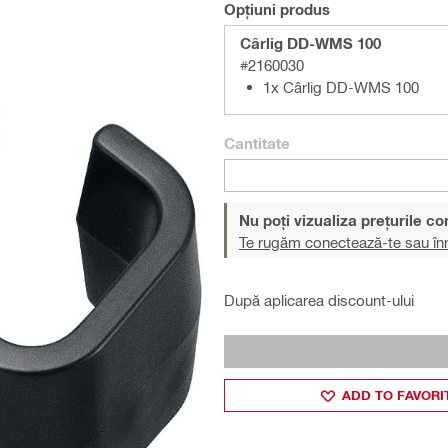
Opțiuni produs
Cârlig DD-WMS 100
#2160030
1x Cârlig DD-WMS 100
Cantitate
Nu poți vizualiza prețurile c
Te rugăm conectează-te sau înr
După aplicarea discount-ului
ADD TO FAVORI