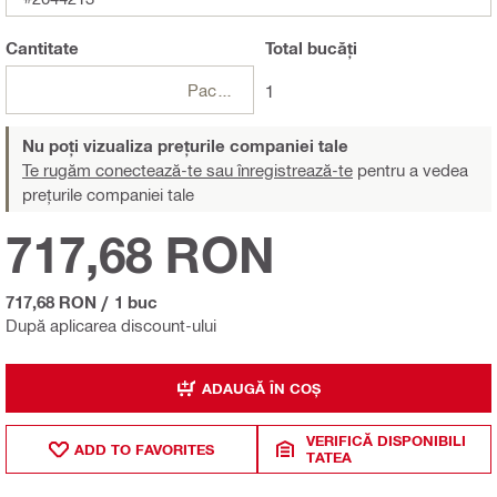
Cantitate
Total
bucăți
Pachete
1
Nu poți vizualiza prețurile companiei tale
Te rugăm conectează-te sau înregistrează-te
pentru a vedea
prețurile companiei tale
717,68 RON
717,68 RON
/
1 buc
După aplicarea discount-ului
ADAUGĂ ÎN COȘ
VERIFICĂ DISPONIBILI
ADD TO FAVORITES
TATEA