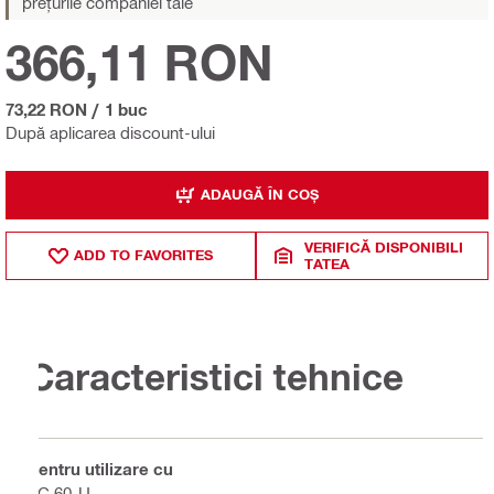
prețurile companiei tale
366,11 RON
73,22 RON
/
1 buc
După aplicarea discount-ului
ADAUGĂ ÎN COȘ
VERIFICĂ DISPONIBILI
ADD TO FAVORITES
TATEA
Caracteristici tehnice
Pentru utilizare cu
VC 60-U