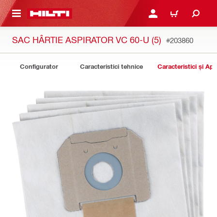
 MAIN CONTENT
CONECTARE SAU ÎNREGI
COȘ
SAC HÂRTIE ASPIRATOR VC 60-U (5)
#203860
Configurator
Caracteristici tehnice
Caracteristici și Apli