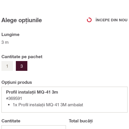
Alege opțiunile
ÎNCEPE DIN NOU
Lungime
3 m
Cantitate pe pachet
1
3
Opțiuni produs
Profil instalații MQ-41 3m
#369591
1x Profil instalații MQ-41 3M ambalat
Cantitate
Total
bucăți