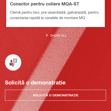
Conector pentru coliere MQA-ST
Clemă pentru țevi, pre-asamblată, galvanizată, pentru
conectarea rapidă la canalele de montare MQ
SHOW ALL
Solicită o demonstrație
SOLICITĂ O DEMONSTRAȚIE