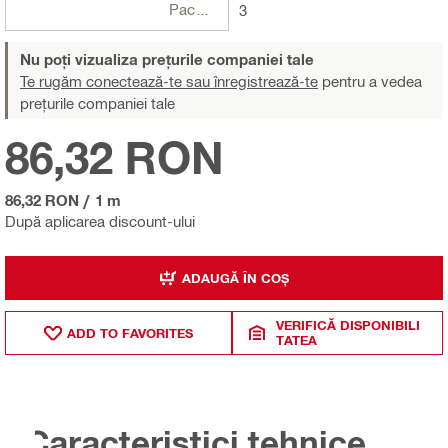
Pachete
3
Nu poți vizualiza prețurile companiei tale
Te rugăm conectează-te sau înregistrează-te
pentru a vedea
prețurile companiei tale
86,32 RON
86,32 RON
/
1 m
După aplicarea discount-ului
ADAUGĂ ÎN COȘ
VERIFICĂ DISPONIBILI
ADD TO FAVORITES
TATEA
Caracteristici tehnice