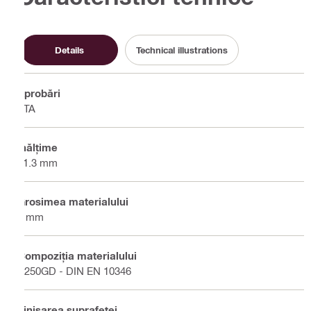
Details
Technical illustrations
Aprobări
ETA
Înălţime
41.3 mm
Grosimea materialului
2 mm
Compoziţia materialului
S250GD - DIN EN 10346
Finisarea suprafeţei