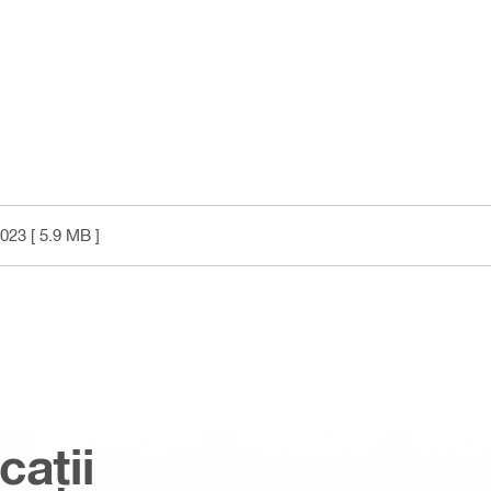
2023
[ 5.9 MB ]
cații