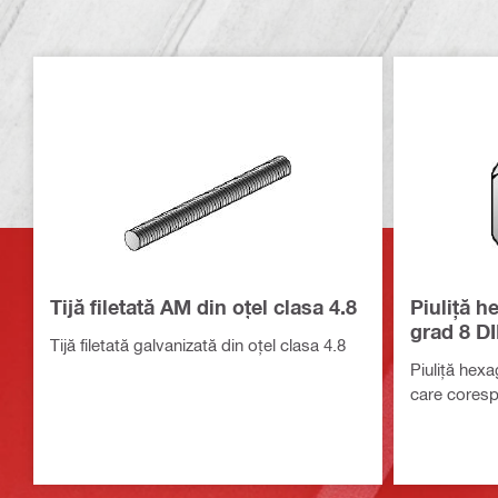
Tijă filetată AM din oțel clasa 4.8
Piuliță h
grad 8 D
Tijă filetată galvanizată din oțel clasa 4.8
Piuliță hexa
care cores