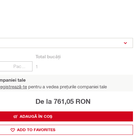
Total
bucăți
Pachete
1
ompaniei tale
egistrează-te
pentru a vedea prețurile companiei tale
De la 761,05 RON
ADAUGĂ ÎN COȘ
ADD TO FAVORITES