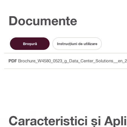
Documente
Broşură
Instrucțiuni de utilizare
PDF
Brochure_W4580_0523_g_Data_Center_Solutions__en_
Caracteristici și Apli