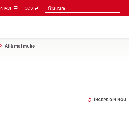
Caută sugestii
Căutare
NTACT‎
COȘ
Află mai multe
ÎNCEPE DIN NOU