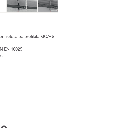
r filetate pe profilele MQ/HS
IN EN 10025
at
ce