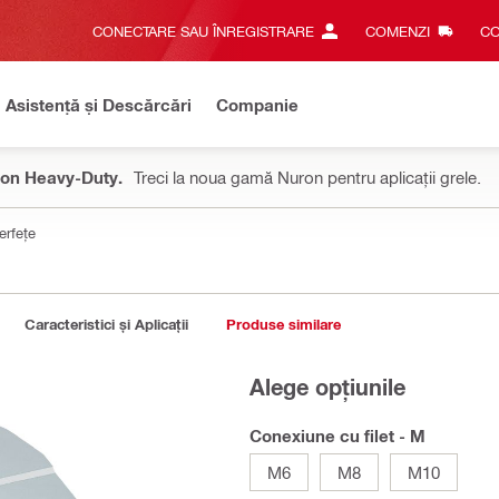
CONECTARE SAU ÎNREGISTRARE
COMENZI
CO
Asistență și Descărcări
Companie
on Heavy-Duty.
Treci la noua gamă Nuron pentru aplicații grele.
erfețe
Caracteristici și Aplicații
Produse similare
Alege opțiunile
Conexiune cu filet - M
M6
M8
M10