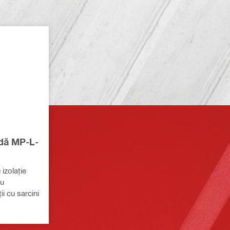
idă MP-L-
 izolație
ru
ii cu sarcini