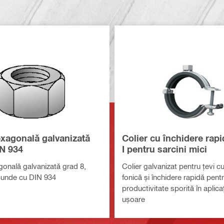
exagonală galvanizată
Colier cu închidere rap
IN 934
I pentru sarcini mici
gonală galvanizată grad 8,
Colier galvanizat pentru țevi cu
punde cu DIN 934
fonică și închidere rapidă pent
productivitate sporită în aplicaț
ușoare