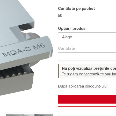
Cantitate pe pachet
50
Opțiuni produs
Alege
Cantitate
Nu poți vizualiza prețurile c
Te rugăm conectează-te sau înr
După aplicarea discount-ului