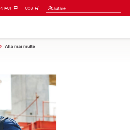
Caută sugestii
Căutare
NTACT‎
COȘ
Află mai multe