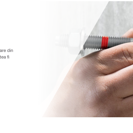
re din 
a fi 