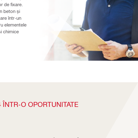
de fixare. 
n beton și 
re într-un 
ru elementele 
i chimice 
ÎNTR-O OPORTUNITATE