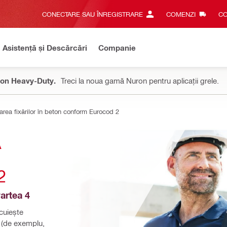
CONECTARE SAU ÎNREGISTRARE
COMENZI
CO
Asistență și Descărcări
Companie
on Heavy-Duty.
Treci la noua gamă Nuron pentru aplicații grele.
area fixărilor în beton conform Eurocod 2
 
2
artea 4
uiește 
 (de exemplu, 