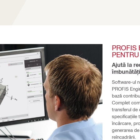
PROFIS 
PENTRU
Ajută la re
îmbunătăți
Software-ul n
PROFIS Engine
bază contribu
Complet compa
transferul de
specificațiile
încărcare, pr
generarea de 
reîncadrării.