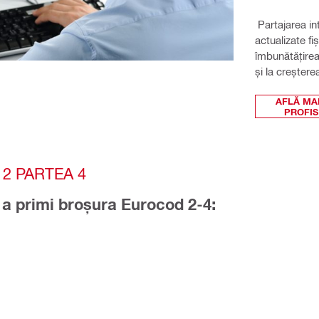
 Partajarea integrată a datelor oferă acces imediat la cele mai 
actualizate fi
îmbunătățirea
și la creșterea
AFLĂ MA
PROFIS
2 PARTEA 4
 a primi broșura Eurocod 2-4: