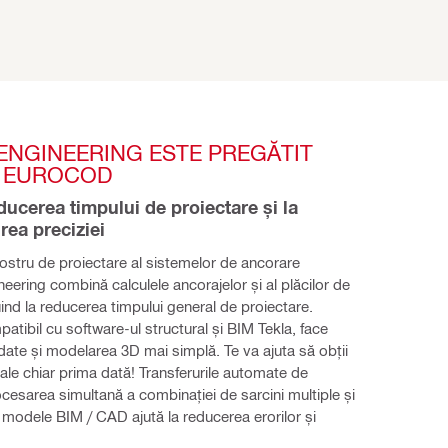
ENGINEERING ESTE PREGĂTIT 
 EUROCOD
ducerea timpului de proiectare și la 
rea preciziei
ostru de proiectare al sistemelor de ancorare 
ering combină calculele ancorajelor și al plăcilor de 
ind la reducerea timpului general de proiectare. 
tibil cu software-ul structural și BIM Tekla, face 
 date și modelarea 3D mai simplă. Te va ajuta să obții 
 tale chiar prima dată! Transferurile automate de 
ocesarea simultană a combinației de sarcini multiple și 
modele BIM / CAD ajută la reducerea erorilor și 