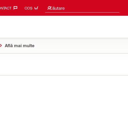
Caută sugestii
Căutare
NTACT‎
COȘ
Află mai multe