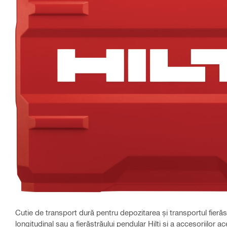
Cutie de transport dură pentru depozitarea și transportul fierăstră
longitudinal sau a fierăstrăului pendular Hilti și a accesoriilor a