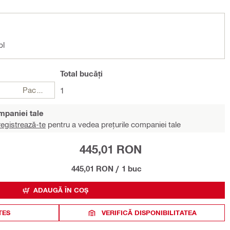
pl
Total
bucăți
Pachete
1
ompaniei tale
egistrează-te
pentru a vedea prețurile companiei tale
445,01 RON
445,01 RON
/
1 buc
ADAUGĂ ÎN COȘ
TES
VERIFICĂ DISPONIBILITATEA