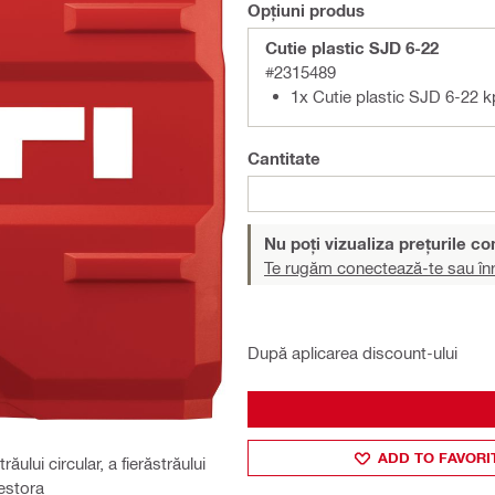
Opțiuni produs
Cutie plastic SJD 6-22
#2315489
1x Cutie plastic SJD 6-22 k
Cantitate
Nu poți vizualiza prețurile c
Te rugăm conectează-te sau înr
După aplicarea discount-ului
ADD TO FAVORI
ului circular, a fierăstrăului
cestora