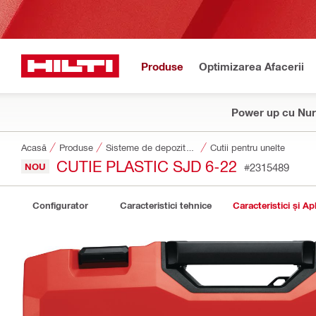
Produse
Optimizarea Afacerii
Power up cu Nur
Acasă
Produse
Sisteme de depozitare și transport scule
Cutii pentru unelte
CUTIE PLASTIC SJD 6-22
NOU
#2315489
Configurator
Caracteristici tehnice
Caracteristici și Apl