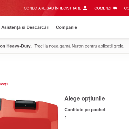
CONECTARE SAU ÎNREGISTRARE
COMENZI
CO
Asistență și Descărcări
Companie
on Heavy-Duty.
Treci la noua gamă Nuron pentru aplicații grele.
icații
Alege opțiunile
Cantitate pe pachet
1