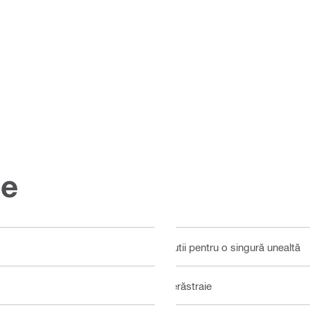
ce
Cutii pentru o singură unealtă
Ferăstraie