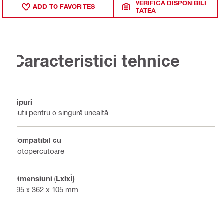
VERIFICĂ DISPONIBILI
ADD TO FAVORITES
TATEA
Caracteristici tehnice
Tipuri
Cutii pentru o singură unealtă
Compatibil cu
Rotopercutoare
Dimensiuni (LxlxÎ)
395 x 362 x 105 mm