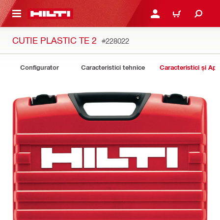
 MAIN CONTENT
CONECTARE SAU ÎNREGI
COȘ
CUTIE PLASTIC TE 2
#228022
Configurator
Caracteristici tehnice
Caracteristici și Apli